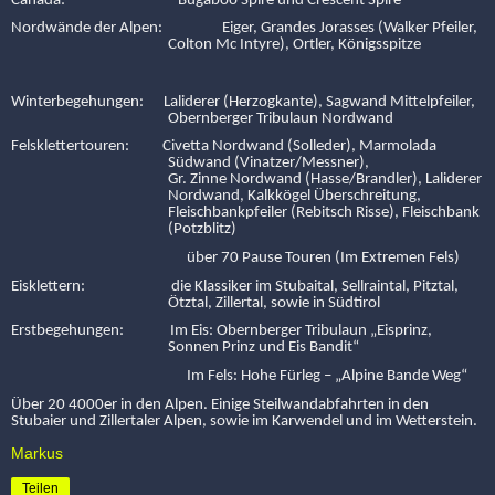
Canada:
Bugaboo Spire und Crescent Spire
Nordwände der Alpen:
Eiger, Grandes Jorasses (Walker Pfeiler,
Colton Mc Intyre), Ortler, Königsspitze
Winterbegehungen:
Laliderer (Herzogkante), Sagwand Mittelpfeiler,
Obernberger Tribulaun Nordwand
Felsklettertouren:
Civetta Nordwand (Solleder), Marmolada
Südwand (Vinatzer/Messner),
Gr. Zinne Nordwand (Hasse/Brandler), Laliderer
Nordwand, Kalkkögel Überschreitung,
Fleischbankpfeiler (Rebitsch Risse), Fleischbank
(Potzblitz)
über 70 Pause Touren (Im Extremen Fels)
Eisklettern:
die Klassiker im Stubaital, Sellraintal, Pitztal,
Ötztal, Zillertal, sowie in Südtirol
Erstbegehungen:
Im Eis: Obernberger Tribulaun „Eisprinz,
Sonnen Prinz und Eis Bandit“
Im Fels: Hohe Fürleg – „Alpine Bande Weg“
Über 20 4000er in den Alpen. Einige Steilwandabfahrten in den
Stubaier und Zillertaler Alpen, sowie im Karwendel und im Wetterstein.
Markus
Teilen