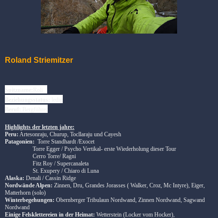
Roland Striemitzer
Spitzname:
Roli
Beziehungsstatus:
ledig
Beruf:
Bergführer
Highlights der letzten jahre:
Peru:
Artesonraju, Churup, Tocllaraju und Cayesh
Patagonien:
Torre Standhardt /Exocet
Torre Egger / Psycho Vertikal- erste Wiederholung dieser Tour
Cerro Torre/ Ragni
Fitz Roy / Supercanaleta
St. Exupery / Chiaro di Luna
Alaska:
Denali / Cassin Ridge
Nordwände Alpen:
Zinnen, Dru, Grandes Jorasses ( Walker, Croz, Mc Intyre), Eiger,
Matterhorn (solo)
Winterbegehungen:
Obernberger Tribulaun Nordwand, Zinnen Nordwand, Sagwand
Nordwand
Einige Felsklettereien in der Heimat:
Wetterstein (Locker vom Hocker),