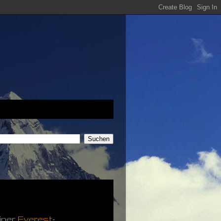
einer
Everes
t
-