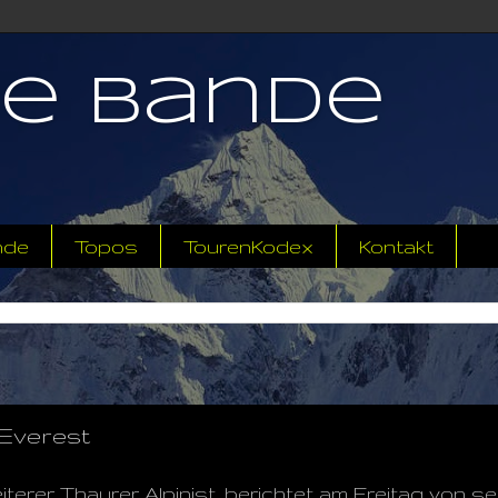
ne Bande
nde
Topos
TourenKodex
Kontakt
Everest
weiterer Thaurer Alpinist, berichtet am Freitag von s