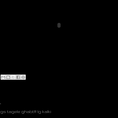
…
gs tagele ghabt!!! lg kalki