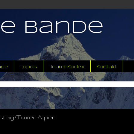
ne Bande
nde
Topos
TourenKodex
Kontakt
rsteig/Tuxer Alpen