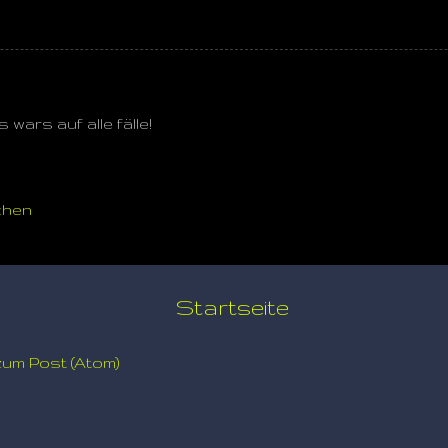
 wars auf alle fälle!
chen
Startseite
um Post (Atom)