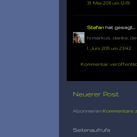
31. Mai 2011 um 12:19
Stefan
hat gesagt…
hi markus, danke, des
1. Juni 2011 um 23:42
Kommentar veröffentli
Neuerer Post
Abonnieren
Kommentare z
Seitenaufrufe