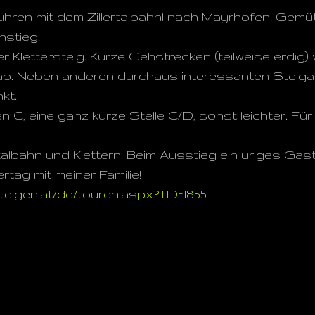
fuhren mit dem Zillertalbahnl nach Mayrhofen. Gemü
nstieg.
r Klettersteig. Kurze Gehstrecken (teilweise erdig)
ab. Neben anderen durchaus interessanten Steiga
kt.
n C, eine ganz kurze Stelle C/D, sonst leichter. Für
rtalbahn und Klettern! Beim Ausstieg ein uriges Gas
rtag mit meiner Familie!
eigen.at/de/touren.aspx?ID=1855