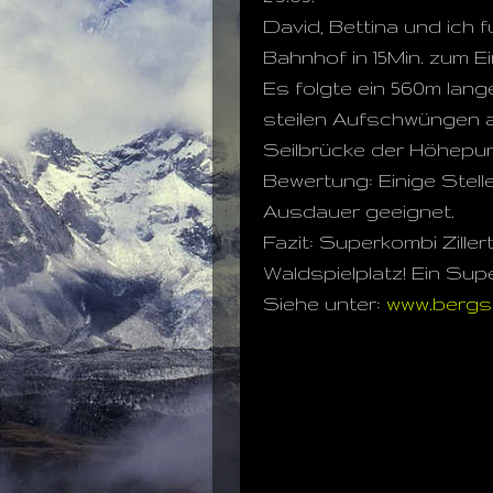
David, Bettina und ich 
Bahnhof in 15Min. zum Ei
Es folgte ein 560m lange
steilen Aufschwüngen 
Seilbrücke der Höhepun
Bewertung: Einige Stelle
Ausdauer geeignet.
Fazit: Superkombi Zille
Waldspielplatz! Ein Supe
Siehe unter:
www.bergst