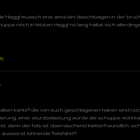
de Haggl muasch erst amol eini daschloagen in der brüch
ppe noch in letzten Haggl no lang haltet isch allerdings 
15
…
"kalten kante"! die von euch geschlagenen haken sind n
tierung, einer sturzbelastung würde die schuppe wohl ka
 ist, denn der fels ist überraschend kletterfreundlích, 
. äusserst lohnende "felsfahrt"!