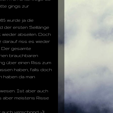
tte gings zur
1985 wurde ja die
d der ersten Seillänge
t wieder abseilen. Doch
z darauf riss es wieder
ge. Der gesamte
einen brauchbaren
ng über einen Riss zum
lassen haben, falls doch
ch haben da man
gewesen. Ist aber auch
es aber meistens Risse
 auch verschond :-)!