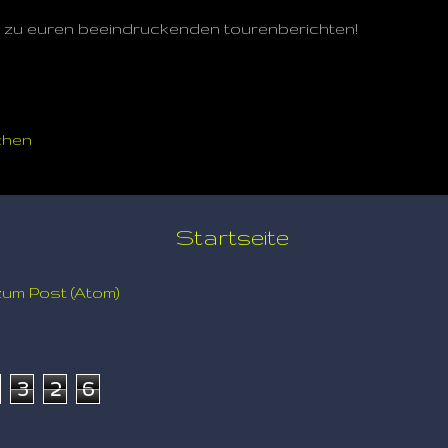
n zu euren beeindruckenden tourenberichten!
chen
Startseite
um Post (Atom)
3
2
6