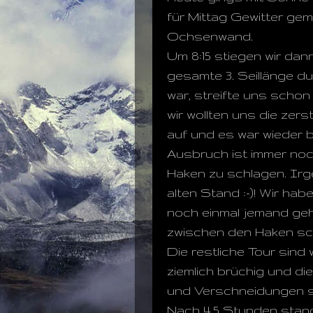
für Mittag Gewitter gem
Ochsenwand.
Um 8:15 stiegen wir dann 
gesamte 3. Seillänge du
war, streifte uns schon
wir wollten uns die zer
auf und es war wieder bl
Ausbruch ist immer noch
Haken zu schlagen. Irg
alten Stand :-)! Wir ha
noch einmal jemand geh
zwischen den Haken sc
Die restliche Tour sind
ziemlich brüchig und di
und Verschneidungen si
Nach 4,5 Stunden stand