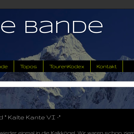
ne Bande
nde
Topos
TourenKodex
Kontakt
 Kalte Kante VI -"
ieder einmal in die Kalkkögel. Wir waren schon zie