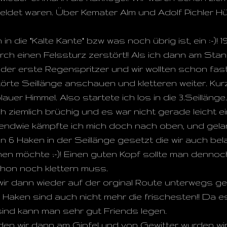
eldet waren. Über Kemater Alm und Adolf Pichler Hü
in die "Kalte Kante" bzw was noch übrig ist, ein :-)! 
rch einen Felssturz zerstört!! Als ich dann am Stan
 der erste Regenspritzer und wir wollten schon fas
störte Seillänge anschauen und kletteren weiter. Kur
auer Himmel. Also startete ich los in die 3.Seillän
 ziemlich brüchig und es war nicht gerade leicht 
endwie kämpfte ich mich doch nach oben, und gela
ben 6 Haken in der Seillänge gesetzt die wir auch be
en möchte ;-)! Einen guten Kopf sollte man denno
hon noch klettern muss.
 wir dann wieder auf der orginal Route unterwegs 
e Haken sind auch nicht mehr die frischesten!! Da 
nd kann man sehr gut Friends legen.
en wir dann am Gipfel und von Gewitter wurden wir