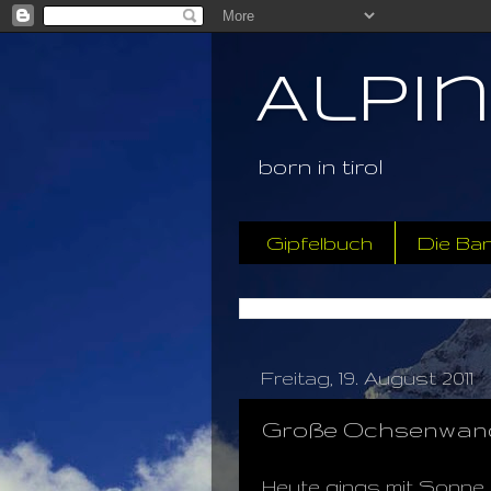
Alpi
born in tirol
Gipfelbuch
Die Ba
Freitag, 19. August 2011
Große Ochsenwand "
Heute gings mit Sonne w