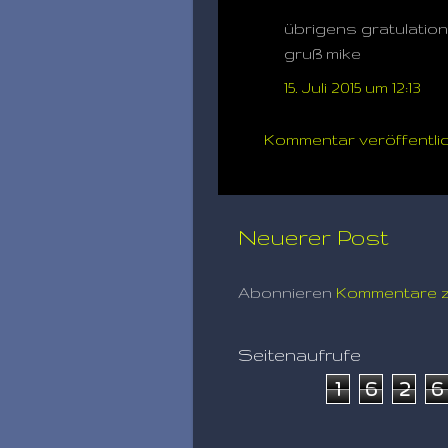
übrigens gratulatio
gruß mike
15. Juli 2015 um 12:13
Kommentar veröffentli
Neuerer Post
Abonnieren
Kommentare z
Seitenaufrufe
1
6
2
6