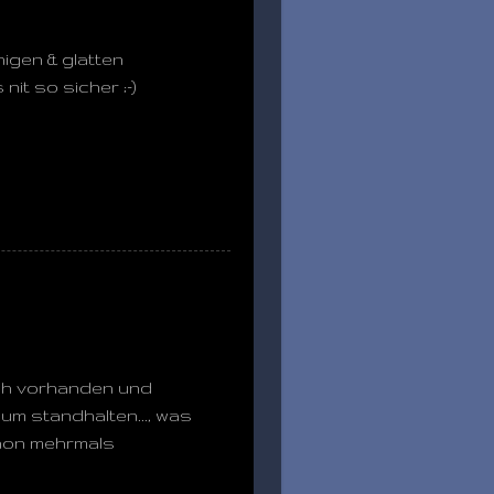
igen & glatten
nit so sicher ;-)
och vorhanden und
um standhalten..., was
schon mehrmals