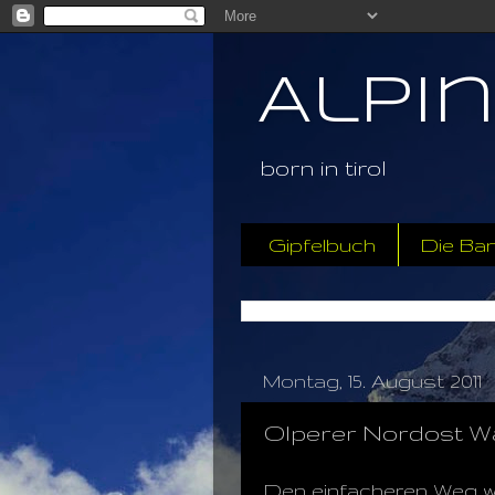
Alpi
born in tirol
Gipfelbuch
Die Ba
Montag, 15. August 2011
Olperer Nordost Wa
Den einfacheren Weg wä