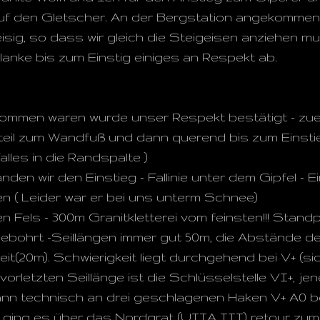
uf den Gletscher. An der Bergstation angekommen 
 eisig, so dass wir gleich die Steigeisen anziehen 
flanke bis zum Einstig einiges an Respekt ab.
ekommen waren wurde unser Respekt bestätigt - zue
teil zum Wandfuß und dann querend bis zum Einstie
alles in die Randspalte )
den wir den Einstieg - Fallinie unter dem Gipfel - 
en ( Leider war er bei uns unterm Schnee)
en Fels - 300m Granitkletterei vom feinsten!!! Stand
bohrt -Seillängen immer gut 50m, die Abstände d
weit(20m). Schwierigkeit liegt durchgehend bei V+ (si
vorletzten Seillänge ist die Schlüsselstelle VI+, je
n technisch an drei geschlagenen Haken V+ A0 be
ging es über das Nordgrat (UIIA III) retour zum