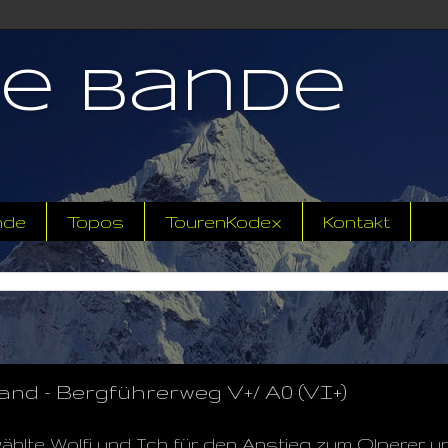
ne Bande
nde
Topos
TourenKodex
Kontakt
nd - Bergführerweg V+/ A0 (VI+)
hlte Wolfi und Ich für den Anstieg zum Olperer u