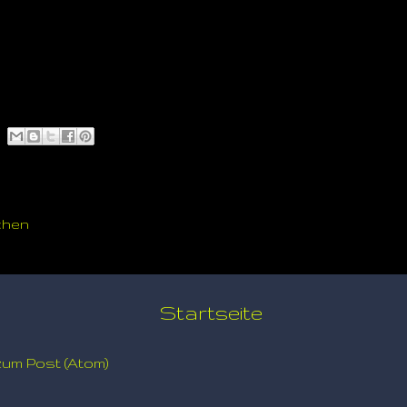
chen
Startseite
um Post (Atom)