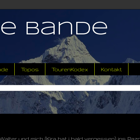
ne Bande
nde
Topos
TourenKodex
Kontakt
 Walter und mich (Kira hat i bald vergessen) ins Paz