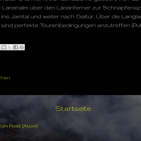
 Lareinalm über den Lareinferner zur Schnapfenspi
ins Jamtal und weiter nach Galtür. Über die Langla
sind perfekte Tourenbedingungen anzutreffen (Pulv
chen
Startseite
um Post (Atom)