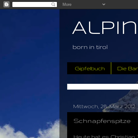
Alpi
born in tirol
Gipfelbuch
Die Ba
Mittwoch, 28. März 2012
Schnapfenspitze
Heute hat es Christian,