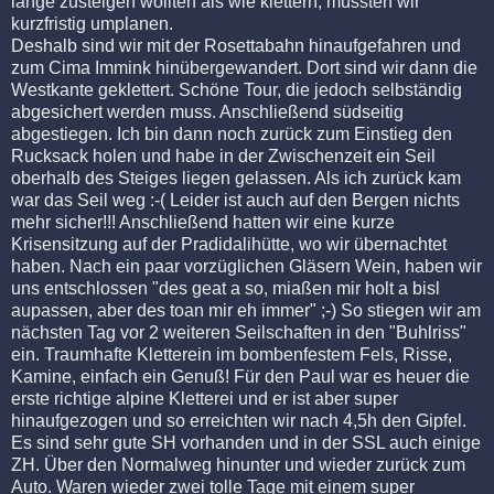
lange zusteigen wollten als wie klettern, mussten wir
kurzfristig umplanen.
Deshalb sind wir mit der Rosettabahn hinaufgefahren und
zum Cima Immink hinübergewandert. Dort sind wir dann die
Westkante geklettert. Schöne Tour, die jedoch selbständig
abgesichert werden muss. Anschließend südseitig
abgestiegen. Ich bin dann noch zurück zum Einstieg den
Rucksack holen und habe in der Zwischenzeit ein Seil
oberhalb des Steiges liegen gelassen. Als ich zurück kam
war das Seil weg :-( Leider ist auch auf den Bergen nichts
mehr sicher!!! Anschließend hatten wir eine kurze
Krisensitzung auf der Pradidalihütte, wo wir übernachtet
haben. Nach ein paar vorzüglichen Gläsern Wein, haben wir
uns entschlossen "des geat a so, miaßen mir holt a bisl
aupassen, aber des toan mir eh immer" ;-) So stiegen wir am
nächsten Tag vor 2 weiteren Seilschaften in den "Buhlriss"
ein. Traumhafte Kletterein im bombenfestem Fels, Risse,
Kamine, einfach ein Genuß! Für den Paul war es heuer die
erste richtige alpine Kletterei und er ist aber super
hinaufgezogen und so erreichten wir nach 4,5h den Gipfel.
Es sind sehr gute SH vorhanden und in der SSL auch einige
ZH. Über den Normalweg hinunter und wieder zurück zum
Auto. Waren wieder zwei tolle Tage mit einem super