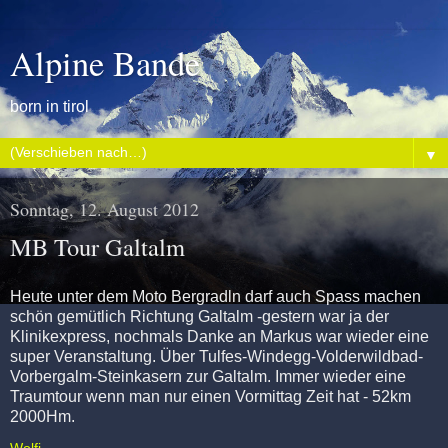
Alpine Bande
born in tirol
▼
Sonntag, 12. August 2012
MB Tour Galtalm
Heute unter dem Moto Bergradln darf auch Spass machen
schön gemütlich Richtung Galtalm -gestern war ja der
Klinikexpress, nochmals Danke an Markus war wieder eine
super Veranstaltung. Über Tulfes-Windegg-Volderwildbad-
Vorbergalm-Steinkasern zur Galtalm. Immer wieder eine
Traumtour wenn man nur einen Vormittag Zeit hat - 52km
2000Hm.
Wolfi