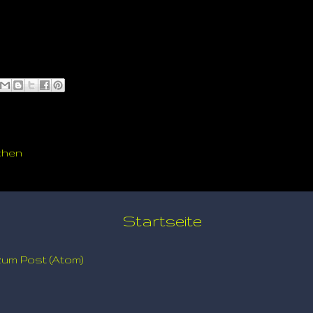
chen
Startseite
um Post (Atom)