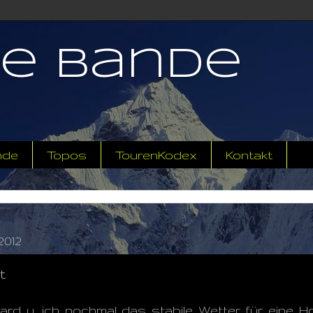
ne Bande
nde
Topos
TourenKodex
Kontakt
2012
t
rd u. ich nochmal das stabile Wetter für eine Ho