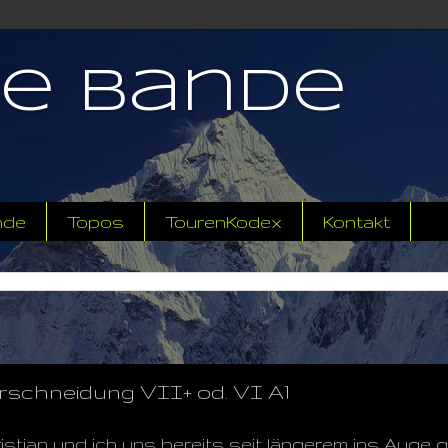
ne Bande
nde
Topos
TourenKodex
Kontakt
schneidung VII+ od. VI A1
stian und ich uns bereits seit längerem ins Auge g