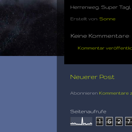
Herrenweg. Super Tagl, 
Erstellt von:
Sonne
Keine Kommentare:
Kommentar veröffentli
Neuerer Post
Abonnieren
Kommentare z
Seitenaufrufe
1
6
2
7