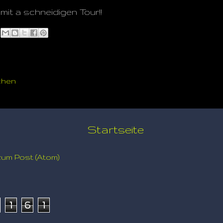
mit a schneidigen Tour!!
chen
Startseite
um Post (Atom)
1
6
1