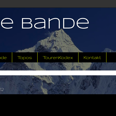
ne Bande
nde
Topos
TourenKodex
Kontakt
12