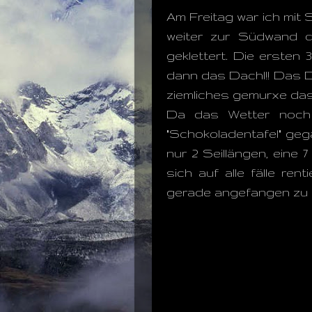
Am Freitag war ich mit
weiter zur Südwand d
geklettert. Die ersten
dann das Dachl!! Das D
ziemliches gemurxe das
Da das Wetter noch e
"Schokoladentafel" gega
nur 2 Seillängen, eine 
sich auf alle fälle re
gerade angefangen zu re