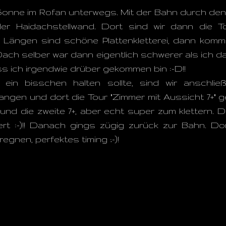
 Sonne im Rofan unterwegs. Mit der Bahn durch den 
er Haidachstellwand. Dort sind wir dann die T
 3 Längen sind schöne Plattenkletterei, dann komm
ach selber war dann eigentlich schwerer als ich 
s ich irgendwie drüber gekommen bin :-D!!
in bisschen halten sollte, sind wir anschlie
ngen und dort die Tour "Zimmer mit Aussicht 7+" gek
7 und die zweite 7+, aber echt super zum klettern.
ntiert :-)!! Danach gings zügig zurück zur Bahn.
gnen, perfektes timing ;-)!