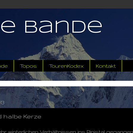
ne Bande
nde
Topos
TourenKodex
Kontakt
13
 halbe Kerze
r winterlichen Verhältnissen ins Pinistal gegangen. 