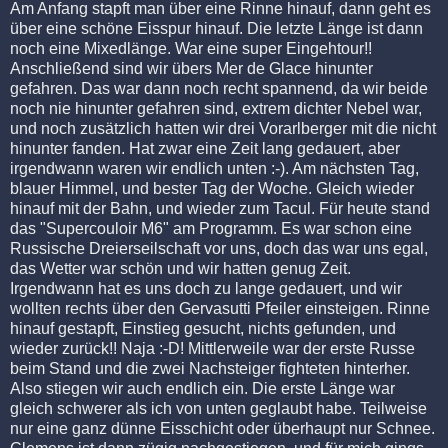
Am Anfang stapft man über eine Rinne hinauf, dann geht es
über eine schöne Eisspur hinauf. Die letzte Länge ist dann
noch eine Mixedlänge. War eine super Eingehtour!!
Anschließend sind wir übers Mer de Glace hinunter
gefahren. Das war dann noch recht spannend, da wir beide
noch nie hinunter gefahren sind, extrem dichter Nebel war,
und noch zusätzlich hatten wir drei Vorarlberger mit die nicht
hinunter fanden. Hat zwar eine Zeit lang gedauert, aber
irgendwann waren wir endlich unten :-). Am nächsten Tag,
blauer Himmel, und bester Tag der Woche. Gleich wieder
hinauf mit der Bahn, und wieder zum Tacul. Für heute stand
das "Supercouloir M6" am Programm. Es war schon eine
Russische Dreierseilschaft vor uns, doch das war uns egal,
das Wetter war schön und wir hatten genug Zeit.
Irgendwann hat es uns doch zu lange gedauert, und wir
wollten rechts über den Gervasutti Pfeiler einsteigen. Rinne
hinauf gestapft, Einstieg gesucht, nichts gefunden, und
wieder zurück!! Naja :-D! Mittlerweile war der erste Russe
beim Stand und die zwei Nachsteiger fighteten hinterher.
Also stiegen wir auch endlich ein. Die erste Länge war
gleich schwerer als ich von unten geglaubt habe. Teilweise
nur eine ganz dünne Eisschicht oder überhaupt nur Schnee.