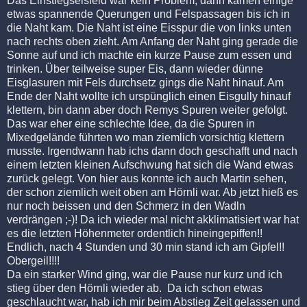
Das Einstiegseisfeld war kein Problem, dann kamen einige
etwas spannende Querungen und Felspassagen bis ich in
die Naht kam. Die Naht ist eine Eisspur die von links unten
nach rechts oben zieht. Am Anfang der Naht ging gerade die
Sonne auf und ich machte ein kurze Pause zum essen und
trinken. Über teilweise super Eis, dann wieder dünne
Eisglasuren mit Fels durchsetz gings die Naht hinauf. Am
Ende der Naht wollte ich urspünglich einen Eisgully hinauf
klettern, bin dann aber doch Remys Spuren weiter gefolgt.
Das war eher eine schlechte Idee, da die Spuren in
Mixedgelände führten wo man ziemlich vorsichtig klettern
musste. Irgendwann hab ichs dann doch geschafft und nach
einem letzten kleinen Aufschwung hat sich die Wand etwas
zurück gelegt. Von hier aus konnte ich auch Martin sehen,
der schon ziemlich weit oben am Hörnli war. Ab jetzt hieß es
nur noch beissen und den Schmerz in den Wadln
verdrängen ;-)! Da ich wieder mal nicht akklimatisiert war hat
es die letzten Höhenmeter ordentlich hineingepiffen!!
Endlich, nach 4 Stunden und 30 min stand ich am Gipfel!!
Obergeil!!!!
Da ein starker Wind ging, war die Pause nur kurz und ich
stieg über den Hörnli wieder ab. Da ich schon etwas
geschlaucht war, hab ich mir beim Abstieg Zeit gelassen und