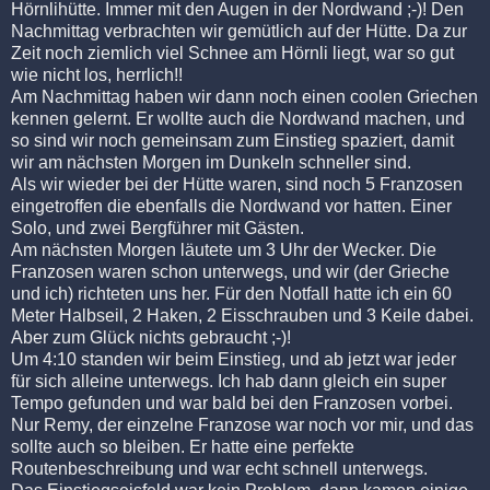
Hörnlihütte. Immer mit den Augen in der Nordwand ;-)! Den
Nachmittag verbrachten wir gemütlich auf der Hütte. Da zur
Zeit noch ziemlich viel Schnee am Hörnli liegt, war so gut
wie nicht los, herrlich!!
Am Nachmittag haben wir dann noch einen coolen Griechen
kennen gelernt. Er wollte auch die Nordwand machen, und
so sind wir noch gemeinsam zum Einstieg spaziert, damit
wir am nächsten Morgen im Dunkeln schneller sind.
Als wir wieder bei der Hütte waren, sind noch 5 Franzosen
eingetroffen die ebenfalls die Nordwand vor hatten. Einer
Solo, und zwei Bergführer mit Gästen.
Am nächsten Morgen läutete um 3 Uhr der Wecker. Die
Franzosen waren schon unterwegs, und wir (der Grieche
und ich) richteten uns her. Für den Notfall hatte ich ein 60
Meter Halbseil, 2 Haken, 2 Eisschrauben und 3 Keile dabei.
Aber zum Glück nichts gebraucht ;-)!
Um 4:10 standen wir beim Einstieg, und ab jetzt war jeder
für sich alleine unterwegs. Ich hab dann gleich ein super
Tempo gefunden und war bald bei den Franzosen vorbei.
Nur Remy, der einzelne Franzose war noch vor mir, und das
sollte auch so bleiben. Er hatte eine perfekte
Routenbeschreibung und war echt schnell unterwegs.