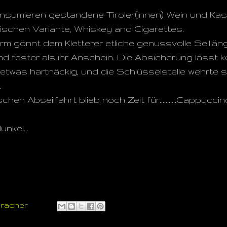
nsumieren gestandene Tiroler(innen) Wein und Kas
ischen Variante, Whiskey and Cigarettes.
 gönnt dem Kletterer etliche genussvolle Seilläng
nd fester als ihr Anschein. Die Absicherung lässt 
 etwas hartnäckig, und die Schlüsselstelle wehrte 
.
en Abseilfahrt blieb noch Zeit für...........Cappucc
unkel...
uracher