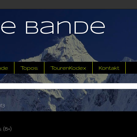
ne Bande
nde
Topos
TourenKodex
Kontakt
13
 (8+)