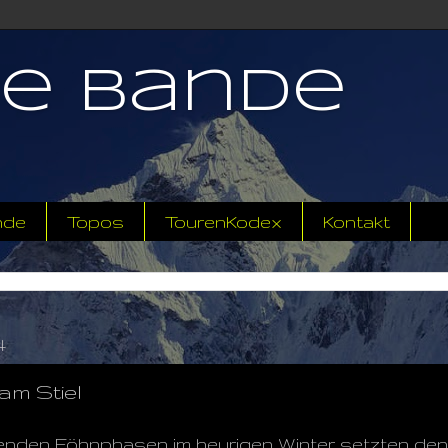
ne Bande
nde
Topos
TourenKodex
Kontakt
4
 am Stiel
enden Föhnphasen im heurigen Winter setzten den 