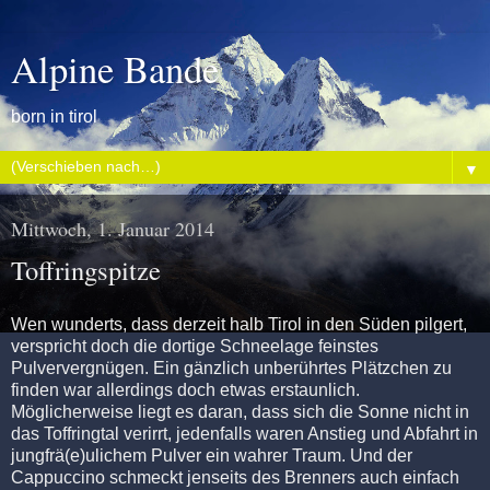
Alpine Bande
born in tirol
▼
Mittwoch, 1. Januar 2014
Toffringspitze
Wen wunderts, dass derzeit halb Tirol in den Süden pilgert,
verspricht doch die dortige Schneelage feinstes
Pulververgnügen. Ein gänzlich unberührtes Plätzchen zu
finden war allerdings doch etwas erstaunlich.
Möglicherweise liegt es daran, dass sich die Sonne nicht in
das Toffringtal verirrt, jedenfalls waren Anstieg und Abfahrt in
jungfrä(e)ulichem Pulver ein wahrer Traum. Und der
Cappuccino schmeckt jenseits des Brenners auch einfach