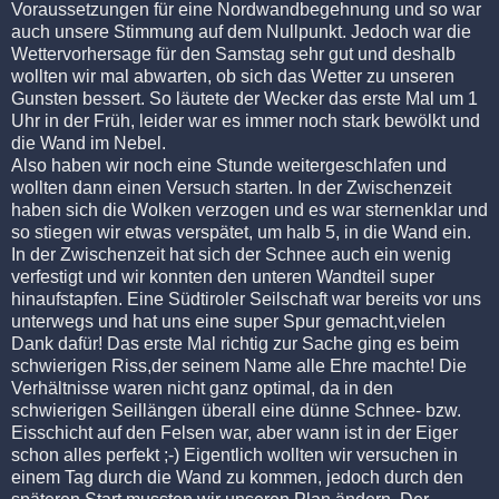
Voraussetzungen für eine Nordwandbegehnung und so war
auch unsere Stimmung auf dem Nullpunkt. Jedoch war die
Wettervorhersage für den Samstag sehr gut und deshalb
wollten wir mal abwarten, ob sich das Wetter zu unseren
Gunsten bessert. So läutete der Wecker das erste Mal um 1
Uhr in der Früh, leider war es immer noch stark bewölkt und
die Wand im Nebel.
Also haben wir noch eine Stunde weitergeschlafen und
wollten dann einen Versuch starten. In der Zwischenzeit
haben sich die Wolken verzogen und es war sternenklar und
so stiegen wir etwas verspätet, um halb 5, in die Wand ein.
In der Zwischenzeit hat sich der Schnee auch ein wenig
verfestigt und wir konnten den unteren Wandteil super
hinaufstapfen. Eine Südtiroler Seilschaft war bereits vor uns
unterwegs und hat uns eine super Spur gemacht,vielen
Dank dafür! Das erste Mal richtig zur Sache ging es beim
schwierigen Riss,der seinem Name alle Ehre machte! Die
Verhältnisse waren nicht ganz optimal, da in den
schwierigen Seillängen überall eine dünne Schnee- bzw.
Eisschicht auf den Felsen war, aber wann ist in der Eiger
schon alles perfekt ;-) Eigentlich wollten wir versuchen in
einem Tag durch die Wand zu kommen, jedoch durch den