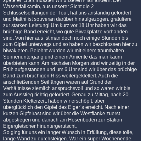
späteren Start mussten wir unseren Plan ändern. Der
Wasserfallkamin, aus unserer Sicht die 2
Schlüsselseillängen der Tour, hat uns anständig gefordert
und Matthi ist souverän darüber hinaufgezogen, gratuliere
zur starken Leistung! Um kurz vor 18 Uhr haben wir das
brüchige Band erreicht, wo gute Biwakplätze vorhanden
sind. Von hier aus ist man doch noch einige Stunden bis
zum Gipfel unterwegs und so haben wir beschlossen hier zu
biwakieren. Belohnt wurden wir mit einem traumhaften
Sonnenuntergang und einem Amiente das man kaum
überbieten kann. Am nächsten Morgen sind wir zeitig in der
Früh aufgestanden und um 6 Uhr sind wir über das brüchige
Band zum brüchigen Riss weitergeklettert. Auch die
anschließenden Seillängen waren auf Grund der
Verhältnisse ziemlich anspruchsvoll und so waren wir bis
zum Ausstieg richtig gefordert. Genau zu Mittag, nach 20
Stunden Kletterzeit, haben wir erschöpft, aber
überglücklich den Gipfel des Eiger`s erreicht. Nach einer
kurzen Gipfelrast sind wir über die Westflanke zuerst
abgestiegen und danach am Hosenboden zur Station
Eigergletscher hinuntergerutscht.
So ging für uns ein langer Wunsch in Erfüllung, diese tolle,
lange Wand zu durchsteigen. War ein super Wochenende,