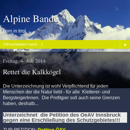
Alpine Bande
born in tirol
▼
Freitag, 4. Juli 2014
Rettet die Kalkkögel
Die Unterzeichnung ist wohl Verpflichtend für jeden
Menschen der die Natur liebt - für alle Kletterer- und
BergsteigerInnen. Die Profitgier soll auch seine Grenzen
haben, deshalb...
Unterzeichnet die Petition des OeAV Innsbruck
gegen eine Erschließung des Schutzgebietes!!!
ZUR PETITION:
Petition ÖAV