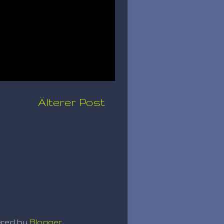
Älterer Post
ered by
Blogger
.