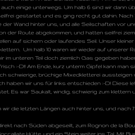
auch einige unterwegs. Um halb 6 sind wir dann ü
eilfrei gestartet und es ging recht gut dahin. Nach 1
e der Wand hinter uns, und alle Seilschaften vor un
von der Route abgekommen, und hatten seilfrei zie
llen auf sichern oder laufendes Seil. Unser klein
klettern. Um halb 10 waren wir wieder auf unserer R
 wir im unteren Teil doch ziemlich Gas gegeben habe
 frisch :-D!! Am Ende, kurz unterm Gipfel kann man
ich schwierige, brüchige Mixedkletterei aussteigen w
ich haben wir uns für links entschieden :-D! Diese 
et. Es war Saukalt, windig, schwierig zum klettern 
wir die letzten Längen auch hinter uns, und nach 
irekt nach Süden abgeseilt, zum Rognon de la Boute
ccallate Hütte, und ein Steig weiter ins Tal. Mit B