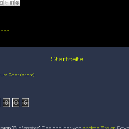
chen
Startseite
um Post (Atom)
8
0
6
sign "Bildfenster". Designbilder von
AndrzejStajer
. Pow