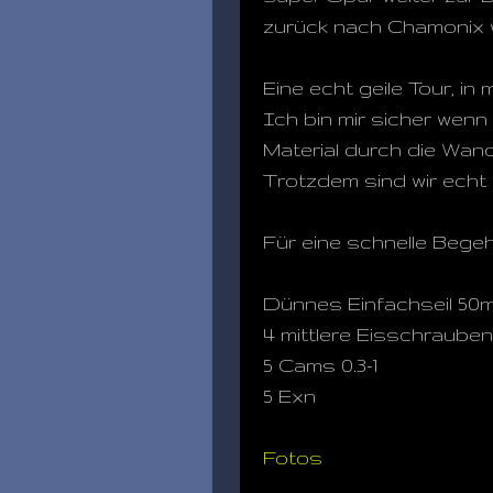
zurück nach Chamonix w
Eine echt geile Tour, in
Ich bin mir sicher wenn
Material durch die Wand
Trotzdem sind wir echt z
Für eine schnelle Bege
Dünnes Einfachseil 50
4 mittlere Eisschrauben
5 Cams 0.3-1
5 Exn
Fotos