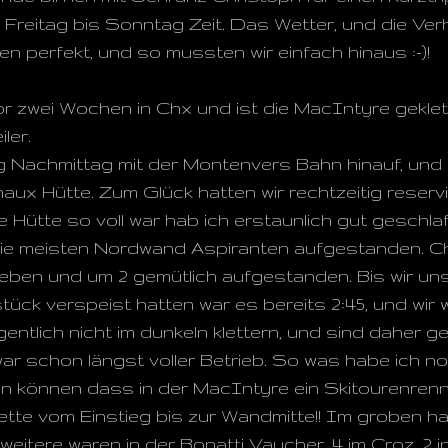
n Freitag bis Sonntag Zeit. Das Wetter, und die Ver
 perfekt, und so mussten wir einfach hinaus :-)!
r zwei Wochen in Chx und ist die MacIntyre geklet
ler.
g Nachmittag mit der Montenvers Bahn hinauf, und
ux Hütte. Zum Glück hatten wir rechtzeitig reservi
e Hütte so voll war hab ich erstaunlich gut geschlaf
die meisten Nordwand Aspiranten aufgestanden. Ch
ieben und um 2 gemütlich aufgestanden. Bis wir un
ück verspeist hatten war es bereits 2:45, und wir w
igentlich nicht im dunkeln klettern, und sind daher g
ar schon längst voller Betrieb. So was habe ich n
n können dass in der MacIntyre ein Skitourenrenne
te vom Einstieg bis zur Wandmitte!! Im groben hab
 4 weitere waren in der Bonatti Vaucher, 4 im Croz, 2 