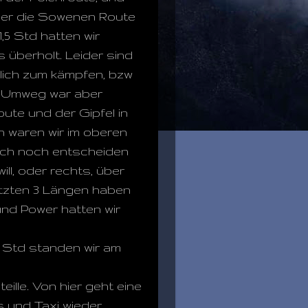
ber die Sowenen Route
,5 Std hatten wir
s überholt. Leider sind
mlich zum kämpfen, bzw
er Umweg war aber
oute und der Gipfel in
n waren wir im oberen
 sich noch entscheiden
ill, oder rechts, über
letzten 3 Längen haben
und Power hatten wir
7 Std standen wir am
ille. Von hier geht eine
us und Taxi wieder