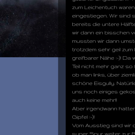
zum Leichentuch waren 
eingestiegen. Wir sind s
bereits die untere Hälft
wir dann ein bisschen 
mussten wir dann umste
trotzdem sehr geil zum 
greifbarer Nähe :-)! Da
Teil nicht mehr ganz so
ob man links, über zieml
schöne Eisgully. Natürl
uns noch einiges gekost
auch keine mehr!!
Aber irgendwann hatten 
Gipfel :-)!
Vom Ausstieg sind wir d
super Spur weiter zur Bo