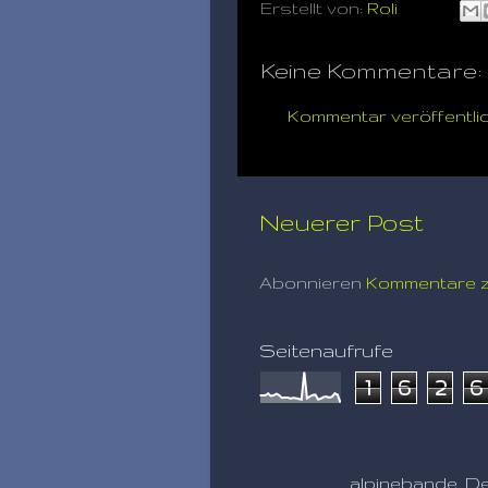
Erstellt von:
Roli
Keine Kommentare:
Kommentar veröffentli
Neuerer Post
Abonnieren
Kommentare z
Seitenaufrufe
1
6
2
6
alpinebande. De