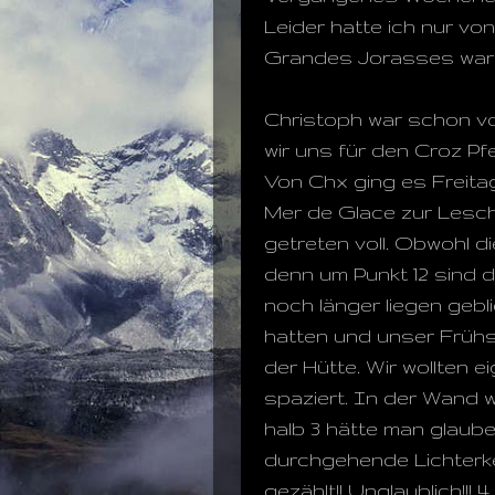
Leider hatte ich nur vo
Grandes Jorasses waren
Christoph war schon vo
wir uns für den Croz Pfei
Von Chx ging es Freita
Mer de Glace zur Lescha
getreten voll. Obwohl di
denn um Punkt 12 sind 
noch länger liegen gebl
hatten und unser Frühst
der Hütte. Wir wollten e
spaziert. In der Wand w
halb 3 hätte man glaube
durchgehende Lichterket
gezählt!! Unglaublich!!!