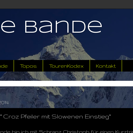
ne Bande
nde
Topos
TourenKodex
Kontakt
2014
Croz Pfeiler mit Slowenen Einstieg"
 bin ich mit Schranz Christoph für einen Kurztr