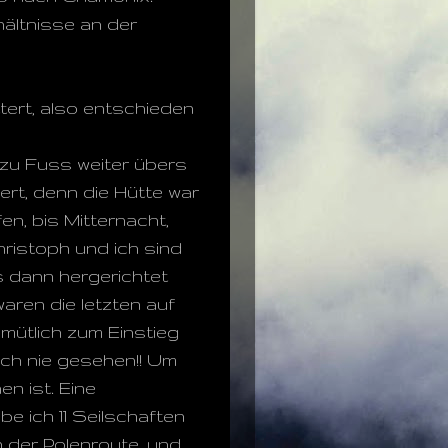
hältnisse an der
tert, also entschieden
 zu Fuss weiter übers
ert, denn die Hütte war
en, bis Mitternacht,
ristoph und ich sind
s dann hergerichtet
aren die letzten auf
emütlich zum Einstieg
och nie gesehen!! Um
n ist. Eine
e ich 11 Seilschaften
in der Polenroute, und