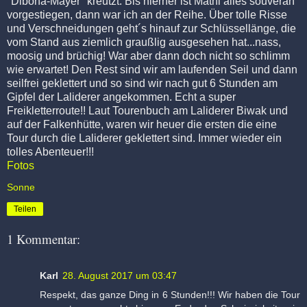
"Dibona-Mayer" kreutzt. Bis hierher ist Mathi alles souverän
vorgestiegen, dann war ich an der Reihe. Über tolle Risse
und Verschneidungen geht´s hinauf zur Schlüssellänge, die
vom Stand aus ziemlich graußlig ausgesehen hat...nass,
moosig und brüchig! War aber dann doch nicht so schlimm
wie erwartet! Den Rest sind wir am laufenden Seil und dann
seilfrei geklettert und so sind wir nach gut 6 Stunden am
Gipfel der Laliderer angekommen. Echt a super
Freikletterroute!! Laut Tourenbuch am Laliderer Biwak und
auf der Falkenhütte, waren wir heuer die ersten die eine
Tour durch die Laliderer geklettert sind. Immer wieder ein
tolles Abenteuer!!!
Fotos
Sonne
Teilen
1 Kommentar:
Karl
28. August 2017 um 03:47
Respekt, das ganze Ding in 6 Stunden!!! Wir haben die Tour