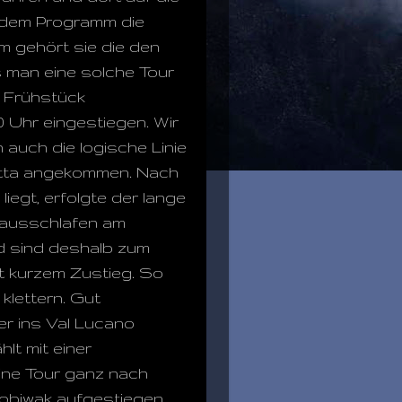
dem Programm die
m gehört sie die den
 man eine solche Tour
 Frühstück
30 Uhr eingestiegen. Wir
auch die logische Linie
vetta angekommen. Nach
liegt, erfolgte der lange
l ausschlafen am
d sind deshalb zum
it kurzem Zustieg. So
klettern. Gut
er ins Val Lucano
lt mit einer
ine Tour ganz nach
obiwak aufgestiegen,