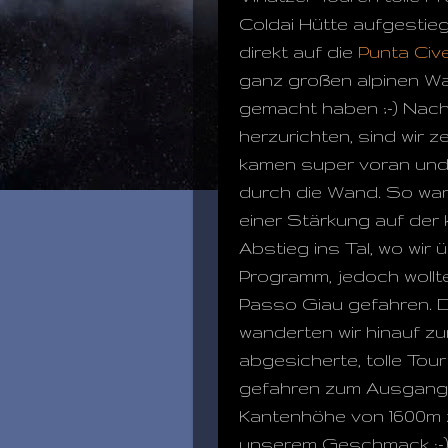
Coldai Hütte aufgestie
direkt auf die
Punta Civ
ganz großen alpinen Wa
gemacht haben ;-) Nac
herzurichten, sind wir z
kamen super voran und 
durch die Wand. So war
einer Stärkung auf der k
Abstieg ins Tal, wo wi
Programm, jedoch wollt
Passo Giau gefahren. Do
wanderten wir hinauf z
abgesicherte, tolle Tou
gefahren zum Ausgang
Kantenhöhe von 1600m z
unserem Geschmack ;-)