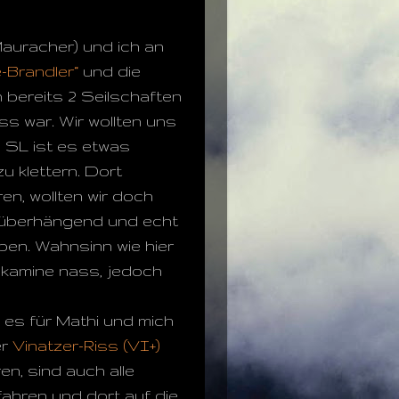
Mauracher) und ich an
-Brandler“
und die
 bereits 2 Seilschaften
ss war. Wir wollten uns
 SL ist es etwas
 klettern. Dort
n, wollten wir doch
d überhängend und echt
en. Wahnsinn wie hier
gskamine nass, jedoch
es für Mathi und mich
er
Vinatzer-Riss (VI+)
en, sind auch alle
efahren und dort auf die