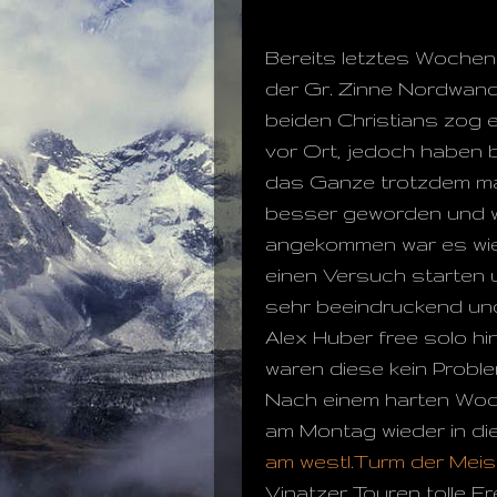
Bereits letztes Wochene
der Gr. Zinne Nordwand
beiden Christians zog 
vor Ort, jedoch haben b
das Ganze trotzdem mal
besser geworden und wi
angekommen war es wied
einen Versuch starten
sehr beeindruckend un
Alex Huber free solo hi
waren diese kein Proble
Nach einem harten Woch
am Montag wieder in di
am westl.Turm der Meis
Vinatzer Touren tolle Fr