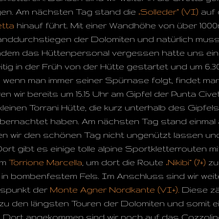
gen. Am nächsten Tag stand die
„Solleder“ (VI)
auf 
etta
hinauf führt. Mit einer Wandhöhe von über 1000
nddurchstiegen der Dolomiten und natürlich muss
hdem das Hüttenpersonal vergessen hatte uns ein
eitig in der Früh von der Hütte gestartet und um 6.
wenn man immer seiner Spürnase folgt, findet man 
en wir bereits um 15.15 Uhr am Gipfel der Punta Ci
leinen Torrani Hütte, die kurz unterhalb des Gipfels 
r übernachtet haben. Am nächsten Tag stand einma
en wir den schönen Tag nicht ungenützt lassen un
rt gibt es einige tolle alpine Sportkletterrouten m
um
Torrione Marcella
, um dort die Route
„Nikibi“ (7+)
zu 
r in bombenfestem Fels. Im Anschluss sind wir weit
spunkt der
Monte Agner Nordkante (VI+).
Diese zäh
u den längsten Touren der Dolomiten und somit e
 Dort angekommen sind wir noch auf das Cozzolin