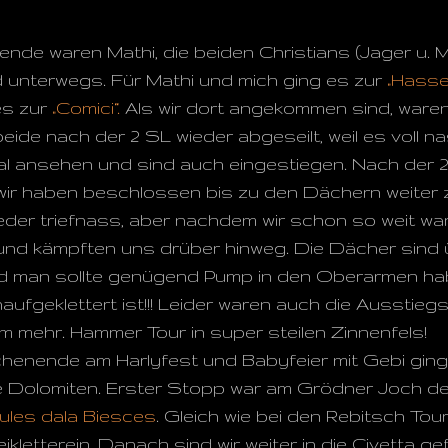
nde waren Mathi, die beiden Christians (Jager u. 
 unterwegs. Für Mathi und mich ging es zur
„Hasse
es zur
„Comici“.
Als wir dort angekommen sind, waren
eide nach der 2 SL wieder abgeseilt, weil es voll na
 ansehen und sind auch eingestiegen. Nach der 2
r haben beschlossen bis zu den Dächern weiter zu
er triefnass, aber nachdem wir schon so weit ware
 und kämpften uns drüber hinweg. Die Dächer sin
d man sollte genügend Pump in den Oberarmen hab
naufgeklettert ist!!! Leider waren auch die Ausstie
m mehr. Hammer Tour in super steilen Zinnenfels!
enende am Harlyfest und Babyfeier mit Gebi ging 
e Dolomiten. Erster Stopp war am Grödner Joch d
ules dala Biesces
. Gleich wie bei den Rebitsch Tour
eikletterein. Danach sind wir weiter in die Civetta g