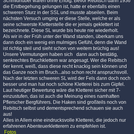
Schmidhuber waren ohne Erfolg. Bevor Rebitsch dann 1936
die Erstbegehung gelungen ist, hatte er ebenfalls einen
schweren Sturz in der SSL und musste abseilen. Beim
nächsten Versuch umging er diese Stelle, welche er als
seine schwerste Kletterstelle die er jemals geklettert ist
bezeichnete. Diese SL wurde bis heute nie wiederholt.
Als wir in der Früh unter der Wand standen, überkam uns
dann doch ein wenig ein mulmiges Gefühl, denn die Wand
ist richtig steil und sieht schon von weitem brüchig aus!
Unsere Vermutungen haben sich dann auch bestätig,
senkrechtes Bruchklettern war angesagt. Wer die Rebitsch
6er kennt, weiß, dass diese recht knackig sein können und
das Ganze noch im Bruch...also schon recht anspruchsvoll.
Nach der letzten schweren SL wird der Fels dann doch noch
besser und man hat noch schöne Kletterei bis zum Gipfel.
Laut heutiger Bewertung wäre die Kletterei sicher mit 7-
einzustufen, das ist auch die Meinung eines namhaften
Pflerscher Bergführers. Die Haken sind großteils noch von
Rebitsch selbst und dementsprechend schauen sie auch
aus!
Alles in Allem eine eindrucksvolle Kletterei, die jedoch nur
erfahrenen
Abenteuerkletterern
zu empfehlen ist.
Fotos