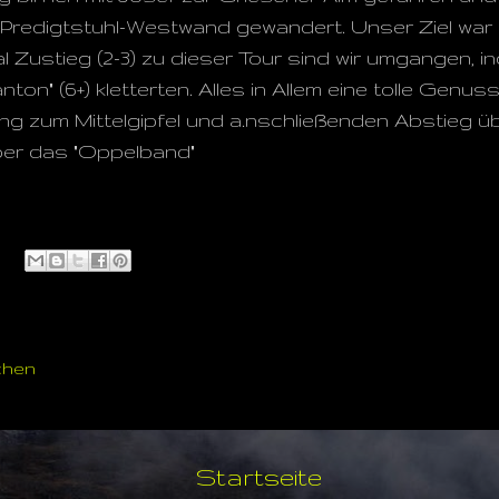
 Predigtstuhl-Westwand gewandert. Unser Ziel war es
l Zustieg (2-3) zu dieser Tour sind wir umgangen, i
nton" (6+) kletterten. Alles in Allem eine tolle Genu
ng zum Mittelgipfel und a.nschließenden Abstieg 
über das "Oppelband"
chen
Startseite