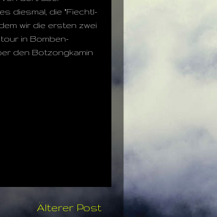
 diesmal, die "Fiechtl-
ndem wir die ersten zwei
sstour in Bomben-
über den Botzongkamin
Älterer Post