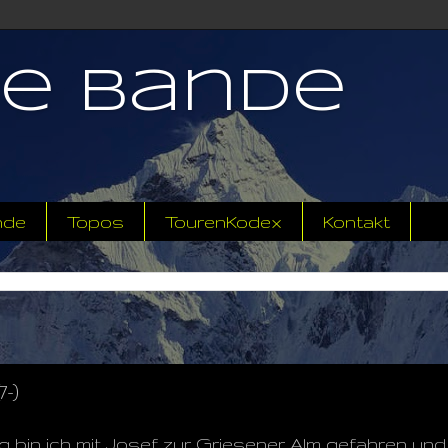
ne Bande
nde
Topos
TourenKodex
Kontakt
-)
 bin ich mit Josef zur Griesener Alm gefahren und