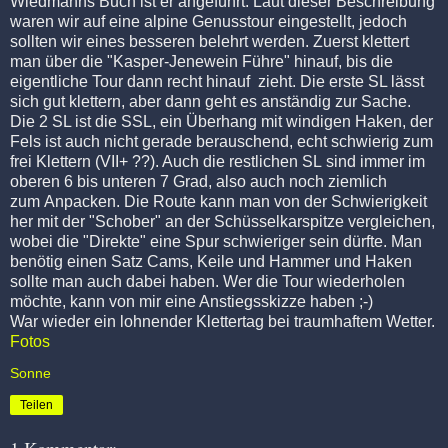
Wiedmanns Buch ist er angeführt. Laut dieser Beschreibung
waren wir auf eine alpine Genusstour eingestellt, jedoch
sollten wir eines besseren belehrt werden. Zuerst klettert
man über die "Kasper-Jenewein Führe" hinauf, bis die
eigentliche Tour dann recht hinauf zieht. Die erste SL lässt
sich gut klettern, aber dann geht es anständig zur Sache.
Die 2 SL ist die SSL, ein Überhang mit windigen Haken, der
Fels ist auch nicht gerade berauschend, echt schwierig zum
frei Klettern (VII+ ??). Auch die restlichen SL sind immer im
oberen 6 bis unteren 7 Grad, also auch noch ziemlich
zum Anpacken. Die Route kann man von der Schwierigkeit
her mit der "Schober" an der Schüsselkarspitze vergleichen,
wobei die "Direkte" eine Spur schwieriger sein dürfte. Man
benötig einen Satz Cams, Keile und Hammer und Haken
sollte man auch dabei haben. Wer die Tour wiederholen
möchte, kann von mir eine Anstiegsskizze haben ;-)
War wieder ein lohnender Klettertag bei traumhaftem Wetter.
Fotos
Sonne
Teilen