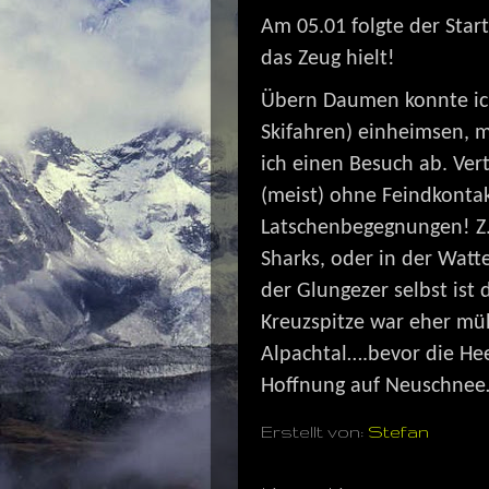
Am 05.01 folgte der Star
das Zeug hielt!
Übern Daumen konnte ich
Skifahren) einheimsen, m
ich einen Besuch ab. Ve
(meist) ohne Feindkonta
Latschenbegegnungen! Z.B
Sharks, oder in der Watt
der Glungezer selbst ist
Kreuzspitze war eher mü
Alpachtal….bevor die Hee
Hoffnung auf Neuschnee
Erstellt von:
Stefan