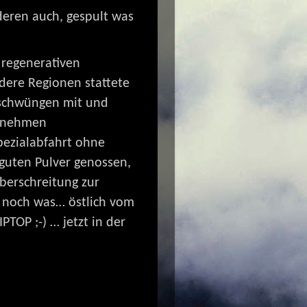
deren auch, gespult was
regenerativen
dere Regionen stattete
erschwüngen mit und
genehmen
Spezialabfahrt ohne
 guten Pulver genossen,
Überschreitung zur
 noch was… östlich vom
TOP ;-) … jetzt in der