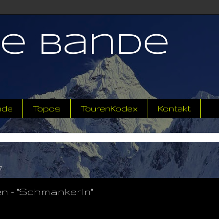
ne Bande
nde
Topos
TourenKodex
Kontakt
7
en - "Schmankerln"