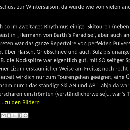
tschuss zur Wintersaison, da wurde wie von vielen an
 so im Zweitages Rhythmus einige Skitouren (neben 
eist in „Hermann von Barth`s Paradise“, aber auch an
rtreten war das ganze Repertoire von perfekten Pulv
kt über Harsch, Grießschnee und auch Sulz bis unan
. die Nockspitze war eigentlich gut, mit SO seitiger 
ener Lizum erstaunlicher Weise am Freitag noch recht
 derzeit wirklich nur zum Tourengehen geeignet, eine 
hsam durch das ständige Ski AN und AB….ahja da war
rscharen einströmten (verständlicherweise)… war`s TIP
….
zu den Bildern