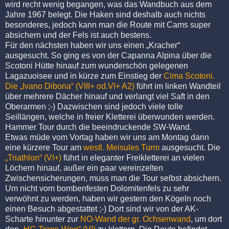
wird recht wenig begangen, was das Wandbuch aus dem
Jahre 1967 belegt. Die Haken sind deshalb auch nichts
besonderes, jedoch kann man die Route mit Cams super
absichern und der Fels ist auch bestens.
Für den nächsten haben wir uns einen „Kracher“
ausgesucht. So ging es von der Capanna Alpina über die
Scotoni Hütte hinauf zum wunderschön gelegenen
Lagazuoisee und in kürze zum Einstieg der
Cima Scotoni.
Die „Ivano Dibona“ (VIII+ od.VI+ A2)
führt im linken Wandteil
über mehrere Dächer hinauf und verlangt viel Saft in den
Oberarmen ;-) Dazwischen sind jedoch viele tolle
Seillängen, welche in freier Kletterei überwunden werden.
Hammer Tour durch die beeindruckende SW-Wand.
Etwas müde vom Vortag haben wir uns am Montag dann
eine kürzere Tour am
westl. Meisules Turm
ausgesucht. Die
„Triathlon“ (VI+)
führt in eleganter Freikletterei an vielen
Löchern hinauf, außer ein paar vereinzelten
Zwischensicherungen, muss man die Tour selbst absichern.
Um nicht vom bombenfesten Dolomitenfels zu sehr
verwöhnt zu werden, haben wir gestern den Kögeln noch
einen Besuch abgestattet ;-) Dort sind wir von der AK-
Scharte hinunter zur
NO-Wand der gr. Ochsenwand
, um dort