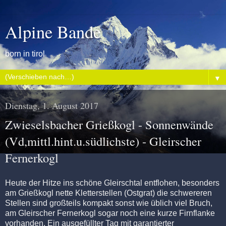
Alpine Bande
born in tirol
▼
Dienstag, 1. August 2017
Zwieselsbacher Grießkogl - Sonnenwände
(Vd,mittl.hint.u.südlichste) - Gleirscher
Fernerkogl
Heute der Hitze ins schöne Gleirschtal entflohen, besonders
am Grießkogl nette Kletterstellen (Ostgrat) die schwereren
Stellen sind großteils kompakt sonst wie üblich viel Bruch,
am Gleirscher Fernerkogl sogar noch eine kurze Firnflanke
vorhanden. Ein ausgefüllter Tag mit garantierter