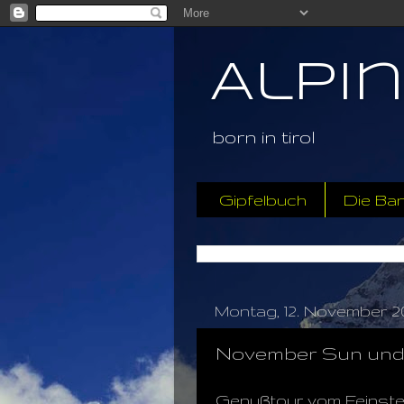
Alpi
born in tirol
Gipfelbuch
Die Ba
Montag, 12. November 2
November Sun und
Genußtour vom Feinsten