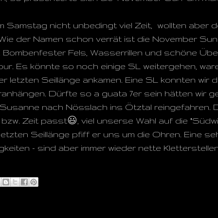
m Samstag nicht unbedingt viel Zeit, wollten aber 
 Wie der Namen schon verrät ist die November Sun 
). Bombenfester Fels, Wasserrillen und schöne Übe
our. Es könnte so noch einige SL weitergehen, waren
er letzten Seillänge ankamen. Eine SL konnten wir
nhängen. Dürfte so a guata 7er sein hätten wir ge
 Susanne nach Nösslach ins Ötztal reingefahren. 
bzw. Zeit passt😃, viel unserse Wahl auf die "Südwi
er letzten Seillänge pfiff er uns um die Ohren. Eine 
keiten - sind aber immer wieder nette Kletterstellen