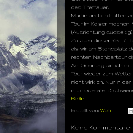
des Treffauer.
Martin und ich hatten a
Tour im Kaiser machen.
(Ausrichtung südseitig
Zutaten dieser 5SL 7- T
als wir am Standplatz d
rechten Nachbartour dra
Am Sonntag bin ich mit
Tour wieder zum Wetter 
nicht wirklich. Nur in d
mit moderaten Schwierig
Bildln
Erstellt von:
Wolfi
Keine Kommentare: