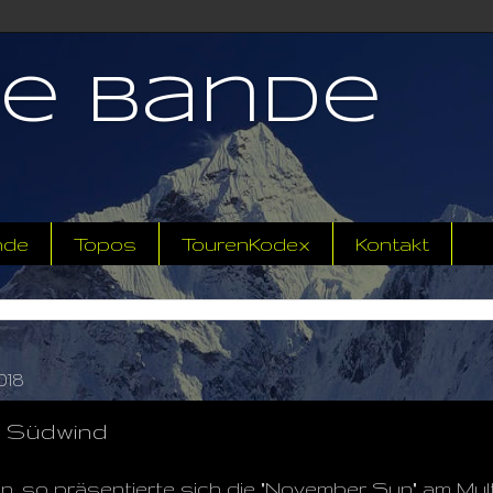
ne Bande
nde
Topos
TourenKodex
Kontakt
018
 Südwind
, so präsentierte sich die "November Sun" am Mul