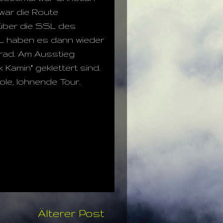
zwar die Route
 über die SSL des
 SL haben es dann wieder
Grad. Am Ausstieg
amin" geklettert sind.
le, lohnende Tour.
Älterer Post