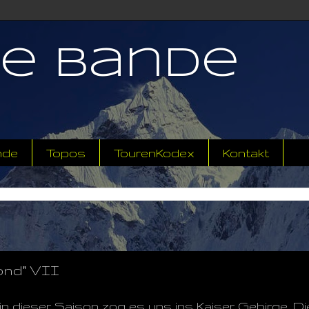
ne Bande
nde
Topos
TourenKodex
Kontakt
ond" VII
 in dieser Saison zog es uns ins Kaiser Gebirge. D