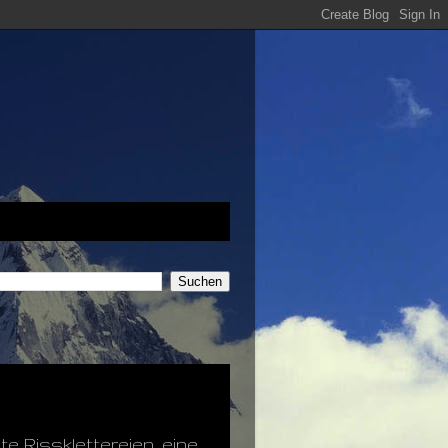
 Rissklettereien, eine