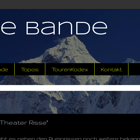
ne Bande
nde
Topos
TourenKodex
Kontakt
"Theater Risse"
gibt es neben den Pumprissen noch weitere bekannte