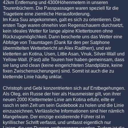
42km Entfernung und 4300Höhenmetern in unseren
Tourenbüchern. Die Passpassagen waren speziell für die
Tragetiere eine ziemliche Herausforderung.
Im Kara Suu angekommen, galt es sich zu orientieren. Die
ersten Tage waren ohnehin von Regenschauern durchsetzt,
kein ideales Wetter für lange alpine Klettertouren ohne
Rückzugsmöglichkeit. Dann bescherte uns das Wetter eine
Abfolge von Traumtagen (Dank für den per Satphone
übermittelten Wetterbericht an Alex Radlherr), und wir
kletterten an Kotina, Usen, Little Asan, Vnuk, Silver-Wall und
Yellow-Wall. (Fast) alle Touren hier haben gemeinsam, dass
sie lang und clean (keine eingerichteten Standplätze, keine
fixen Zwischensicherungen) sind. Somit ist auch die zu
kletternde Linie häufig unklar.
Christoph und Gebi konzentrierten sich auf Erstbegehungen.
Als Oleg, ein Russe der hier als Hausmeister gilt, von ihrer
neuen 2000 Klettermeter-Linie am Kotina erfuhr, eilte er
rasch in sein Zelt um sein Guidebook zu holen und die Linie
einzuzeichnen. Verlässliche Informationen sind hier nämlich
Mangelware. Der einzige existierende Führer ist in
kyrillischer Schrift verfasst, und umfasst eigentlich nur