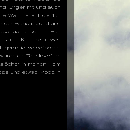
ndi Orgler mit und auch
 Wahl fiel auf die “Dr.
r in der Wand ist und uns
adäquat erschien. Hier
as die Kletterei etwas
igeninitiative gefordert
 wurde die Tour insofern
gslöcher in meinen Helm
ässe und etwas Moos in