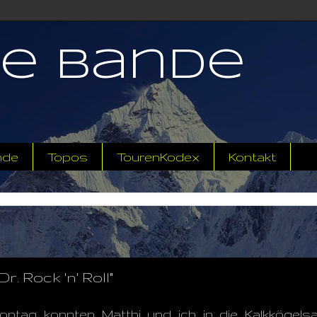
ne Bande
nde
Topos
TourenKodex
Kontakt
. Rock 'n' Roll"
ntag konnten Matthi und ich in die Kalkkögelsa