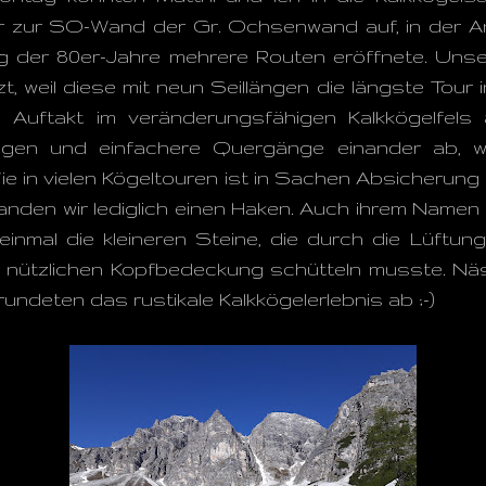
ir zur SO-Wand der Gr. Ochsenwand auf, in der A
der 80er-Jahre mehrere Routen eröffnete. Unsere
etzt, weil diese mit neun Seillängen die längste Tou
Auftakt im veränderungsfähigen Kalkkögelfels 
ängen und einfachere Quergänge einander ab, w
e in vielen Kögeltouren ist in Sachen Absicherung E
fanden wir lediglich einen Haken. Auch ihrem Namen
einmal die kleineren Steine, die durch die Lüftun
er nützlichen Kopfbedeckung schütteln musste. N
rundeten das rustikale Kalkkögelerlebnis ab ;-)