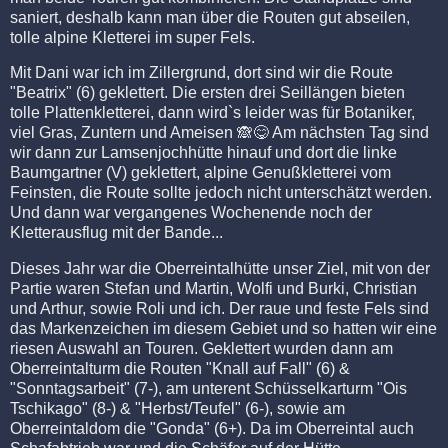
saniert, deshalb kann man über die Routen gut abseilen,
tolle alpine Kletterei im super Fels.
Mit Dani war ich im Zillergrund, dort sind wir die Route
"Beatrix" (6) geklettert. Die ersten drei Seillängen bieten
tolle Plattenkletterei, dann wird`s leider was für Botaniker,
viel Gras, Zuntern und Ameisen 🙈😋 Am nächsten Tag sind
wir dann zur Lamsenjochhütte hinauf und dort die linke
Baumgartner (V) geklettert, alpine Genußkletterei vom
Feinsten, die Route sollte jedoch nicht unterschätzt werden.
Und dann war vergangenes Wochenende noch der
Kletterausflug mit der Bande...
Dieses Jahr war die Oberreintalhütte unser Ziel, mit von der
Partie waren Stefan und Martin, Wolfi und Burki, Christian
und Arthur, sowie Roli und ich. Der raue und feste Fels sind
das Markenzeichen im diesem Gebiet und so hatten wir eine
riesen Auswahl an Touren. Geklettert wurden dann am
Oberreintalturm die Routen "Knall auf Fall" (6) &
"Sonntagsarbeit" (7-), am unterent Schüsselkarturm "Ois
Tschikago" (8-) & "Herbst/Teufel" (6-), sowie am
Oberreintaldom die "Gonda" (6+). Da im Oberreintal auch