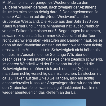
Mit Mathi bin ich vergangenes Wochenende zu den
Laliderer Wänden geradelt, nach zweijähriger Abstinenz
freute ich mich schon richtig darauf. Dort angekommen fiel
unsere Wahl dann auf die „Neue Westwand“ an der
Grubenkar Westwand. Die Route aus dem Jahr 1973 von
Klaus Werner und Christa Minameyer hat laut Tourenbuch
von der Falkenhütte bisher nur 5. Begehungen bekommen,
sowas reizt uns natürlich immer
😉
. Zuerst führt die Tour
recht unschwierig über Felsstufen und Bänder hinauf, bis es
dann ab der Wandmitte ernster und dann weiter oben richtig
ernst wird. Im Mittelteil ist die Schwierigkeit nicht höher als
ein 5er, mit Ausnahme einer Seillänge (VI), aber der
geschlossene Fels macht das Absichern ziemlich schwierig.
Im oberen Wandteil wird der Fels dann brüchig und die
Schwierigkeiten erhöhen sich auch nochmal (VI), so muss
man dann richtig vorsichtig dahinschleichen. Es stecken nur
ca. 15 Haken auf den 17-18 Seillängen, also ein richtig
anspruchsvoller Klassiker. Abgestiegen sind wir dann über
den Grubenkarpfeiler, was recht gut funktioniert hat. Immer
wieder abenteuerlich das Klettern an der Lali.