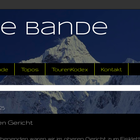
ne Bande
nde
Topos
TourenKodex
Kontakt
25
en Gericht
henenden waren wir im oberen Gericht zum Eisklet