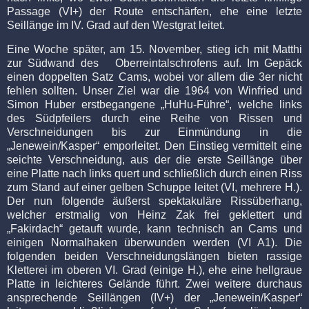
Passage (VI+) der Route entschärfen, ehe eine letzte
Seillänge im IV. Grad auf den Westgrat leitet.
Eine Woche später, am 15. November, stieg ich mit Matthi
zur Südwand des
Oberreintalschrofens auf. Im Gepäck
einen doppelten Satz Cams, wobei vor allem die 3er nicht
fehlen sollten. Unser Ziel war die 1964 von Winfried und
Simon Huber erstbegangene „HuHu-Führe“, welche links
des Südpfeilers durch eine Reihe von Rissen und
Verschneidungen bis zur Einmündung in die
„Jenewein/Kasper“ emporleitet. Den Einstieg vermittelt eine
seichte Verschneidung, aus der die erste Seillänge über
eine Platte nach links quert und schließlich durch einen Riss
zum Stand auf einer gelben Schuppe leitet (VI, mehrere H.).
Der nun folgende äußerst spektakuläre Rissüberhang,
welcher erstmalig von Heinz Zak frei geklettert und
„Fakirdach“ getauft wurde, kann technisch an Cams und
einigen Normalhaken überwunden werden (VI A1). Die
folgenden beiden Verschneidungslängen bieten rassige
Kletterei im oberen VI. Grad (einige H.), ehe eine hellgraue
Platte in leichteres Gelände führt. Zwei weitere durchaus
ansprechende Seillängen (IV+) der „Jenewein/Kasper“