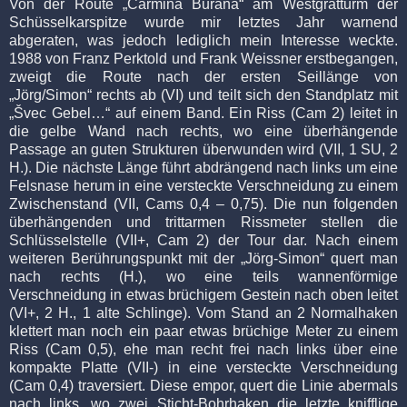
Von der Route „Carmina Burana“ am Westgratturm der
Schüsselkarspitze wurde mir letztes Jahr warnend
abgeraten, was jedoch lediglich mein Interesse weckte.
1988 von Franz Perktold und Frank Weissner erstbegangen,
zweigt die Route nach der ersten Seillänge von
„Jörg/Simon“ rechts ab (VI) und teilt sich den Standplatz mit
„Švec Gebel…“ auf einem Band. Ein Riss (Cam 2) leitet in
die gelbe Wand nach rechts, wo eine überhängende
Passage an guten Strukturen überwunden wird (VII, 1 SU, 2
H.). Die nächste Länge führt abdrängend nach links um eine
Felsnase herum in eine versteckte Verschneidung zu einem
Zwischenstand (VII, Cams 0,4 – 0,75). Die nun folgenden
überhängenden und trittarmen Rissmeter stellen die
Schlüsselstelle (VII+, Cam 2) der Tour dar. Nach einem
weiteren Berührungspunkt mit der „Jörg-Simon“ quert man
nach rechts (H.), wo eine teils wannenförmige
Verschneidung in etwas brüchigem Gestein nach oben leitet
(VI+, 2 H., 1 alte Schlinge). Vom Stand an 2 Normalhaken
klettert man noch ein paar etwas brüchige Meter zu einem
Riss (Cam 0,5), ehe man recht frei nach links über eine
kompakte Platte (VII-) in eine versteckte Verschneidung
(Cam 0,4) traversiert. Diese empor, quert die Linie abermals
nach links, wo zwei Sticht-Bohrhaken die letzte knifflige