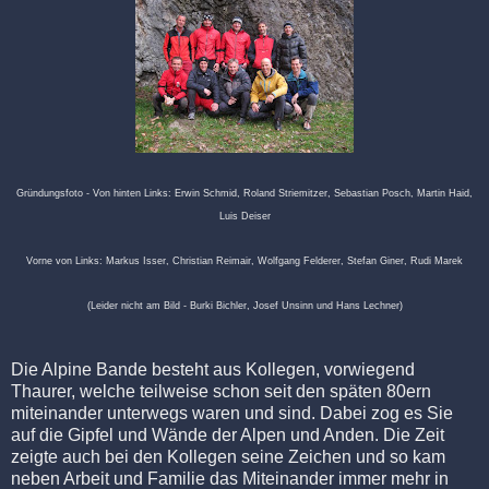
Gründungsfoto - Von hinten Links: Erwin Schmid, Roland Striemitzer, Sebastian Posch, Martin Haid,
Luis Deiser
Vorne von Links: Markus Isser, Christian Reimair, Wolfgang Felderer, Stefan Giner, Rudi Marek
(Leider nicht am Bild - Burki Bichler, Josef Unsinn und Hans Lechner)
Die Alpine Bande besteht aus Kollegen, vorwiegend
Thaurer, welche teilweise schon seit den späten 80ern
miteinander unterwegs waren und sind. Dabei zog es Sie
auf die Gipfel und Wände der Alpen und Anden. Die Zeit
zeigte auch bei den Kollegen seine Zeichen und so kam
neben Arbeit und Familie das Miteinander immer mehr in