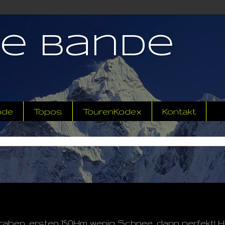
ne Bande
nde
Topos
TourenKodex
Kontakt
raben, ersten 150Hm wenig Schnee, dann perfekt! 