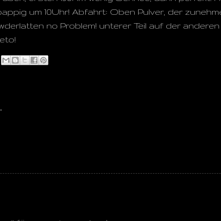
appig um 10Uhr! Abfahrt: Oben Pulver, der zuneh
wderlatten no Problem! unterer Teil auf der andere
eto!
…