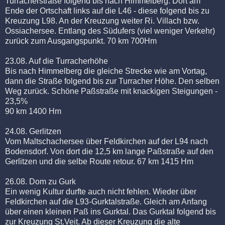
Turracherstraße
folgend bis nach Himmelberg. Dort am
Ende der Ortschaft links auf die L46 - diese folgend bis zu
Kreuzung L98. An der Kreuzung weiter
Ri
.
Villach
bzw.
Ossiachersee
. Entlang des Südufers (viel weniger Verkehr)
zurück zum Ausgangspunkt. 70 km 700
Hm
23.08. Auf die
Turracherhöhe
Bis nach Himmelberg die gleiche Strecke wie am Vortag,
dann die Straße folgend bis zur
Turracher
Höhe. Den selben
Weg zurück. Schöne
Paßstraße
mit
knackigen
Steigungen -
23,5%
90 km 1400
Hm
24.08.
Gerlitzen
Vom
Maltschachersee
über Feldkirchen auf der L94 nach
Bodensdorf. Von dort die 12,5 km lange
Paßstraße
auf den
Gerlitzen
und die selbe Route
retour
. 67 km 1415
Hm
26.08. Dom zu
Gurk
Ein wenig Kultur durfte auch nicht fehlen. Wieder über
Feldkirchen auf die L93-
Gurktalstraße
. Gleich am Anfang
über einen kleinen
Paß
ins
Gurktal
. Das
Gurktal
folgend bis
zur Kreuzung St.
Veit
. Ab dieser Kreuzung die alte