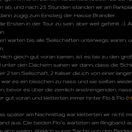
in ab, und nach 2,5 Stunden standen wir am Parkpla
r dann zügig zum Einstieg der Hasse Brandler.
ie Ersten in der Tour zu sein, aber weit gefehlt ;-). A
n.
en warten bis alle Seilschaften unterwegs waren, 
n.
emlich gleich gut voran kamen, ist es bis zu den g
 unter den Dächern sahen wir dann, dass die Schlü
r 2 ten Seilschaft, 2 Kalser die ich von einer lang
, war es ein bisschen zu nass und sie seilten wiede
en, bevor es über die ziemlich anstrengenden, nass
r gut voran und kletterten immer hinter Flo & Flo
(
h
 später am Nachmittag war kletterten wir nicht me
and aus. Die beiden Flo´s warteten am Ringband a
abzuseilen. Wirklich super Sache von den Beiden :-