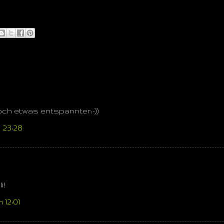
ch etwas entspannter;-))
 23:28
i!
 12:01