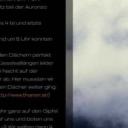
tz bei der Auronzo
ls 4 te und letzte
und um 8 Uhr konnten
roßen Dächern perfekt
sselseillängen leider
en Nacht auf der
r ab. Hier mussten wir
en Dächer weiter ging.
ttp://www.thamer.at/
)
hr ganz auf den Gipfel
uf uns und boten uns
)! Wir seilten dann 4