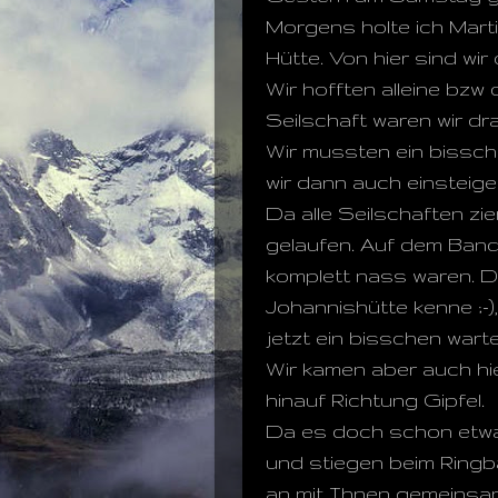
Morgens holte ich Mart
Hütte. Von hier sind wi
Wir hofften alleine bzw d
Seilschaft waren wir dra
Wir mussten ein bissch
wir dann auch einsteige
Da alle Seilschaften zi
gelaufen. Auf dem Band
komplett nass waren. De
Johannishütte kenne ;-)
jetzt ein bisschen wart
Wir kamen aber auch hie
hinauf Richtung Gipfel.
Da es doch schon etwas
und stiegen beim Ringb
an mit Ihnen gemeinsam 