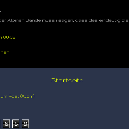
…
der Alpinen Bande muss i sagen, dass des eindeutig die
m 00:09
chen
Startseite
um Post (Atom)
6
5
9