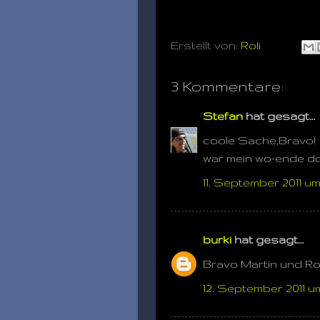
Erstellt von:
Roli
3 Kommentare:
Stefan
hat gesagt…
coole Sache,Bravo!
war mein wo-ende do
11. September 2011 um
burki
hat gesagt…
Bravo Martin und Rol
12. September 2011 um