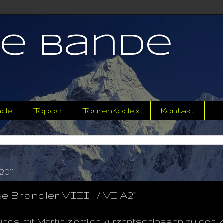
ne Bande
nde
Topos
TourenKodex
Kontakt
2011
e Brandler VIII+ / VI A2"
gs mit Martin ziemlich kurzentschlossen zu den 