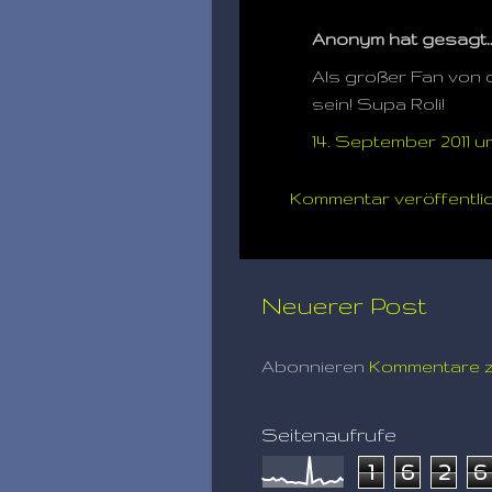
Anonym hat gesagt
Als großer Fan von 
sein! Supa Roli!
14. September 2011 u
Kommentar veröffentli
Neuerer Post
Abonnieren
Kommentare z
Seitenaufrufe
1
6
2
6