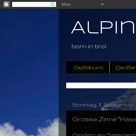
Alpi
born in tirol
Gipfelbuch
Die Ba
Sonntag, 11. September 
Grosse Zinne "Hass
Gestern am Samstag gin