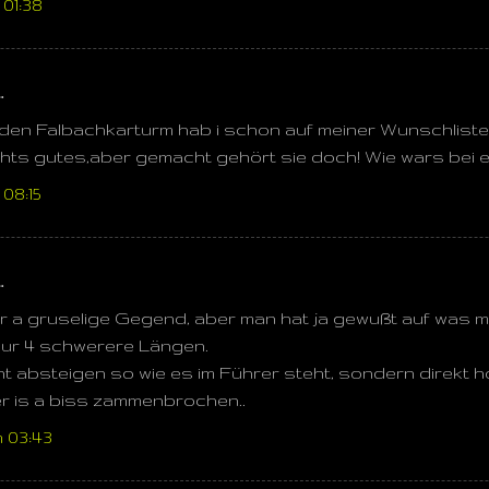
01:38
…
 den Falbachkarturm hab i schon auf meiner Wunschliste.
chts gutes,aber gemacht gehört sie doch! Wie wars bei
08:15
…
er a gruselige Gegend, aber man hat ja gewußt auf was ma
nur 4 schwerere Längen.
cht absteigen so wie es im Führer steht, sondern direkt 
der is a biss zammenbrochen..
 03:43