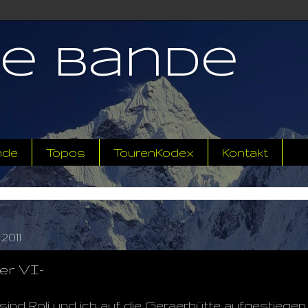
ne Bande
nde
Topos
TourenKodex
Kontakt
2011
er VI-
sind Roli und ich auf die Geraerhütte aufgestiegen