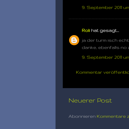
9. September 2011 um
Roli
hat gesagt…
ja der turm isch echt
danke, ebenfalls no 
9. September 2011 um
Kommentar veröffentli
Neuerer Post
Abonnieren
Kommentare z