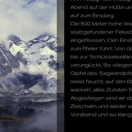
Abend auf der Hütte un
auf zum Einstieg.
Die 800 Meter hohe Wand
stattgefundener Felsst
eingeflossen. Den Eins
zum Pfeiler führt. Von d
bis zur Schlüsselseillän
verunglückt. So stiegen
Gipfel des Sagwandpfei
meist feucht, auf den Bä
wackeln, alles Zutaten fü
Abgestiegen sind wir da
Zeischalm und wieder zu
Vorabend und so klang 