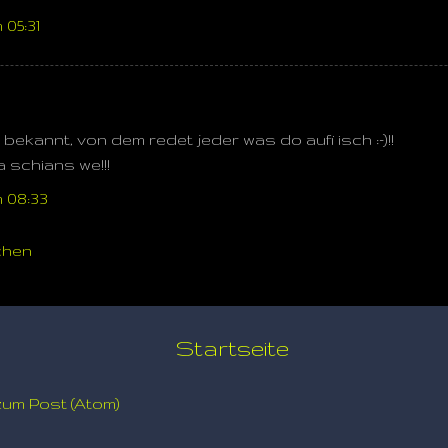
 05:31
 bekannt, von dem redet jeder was do aufi isch :-)!!
a schians we!!!
 08:33
chen
Startseite
um Post (Atom)