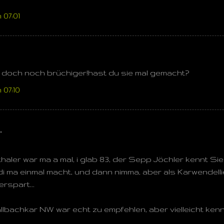
 07:01
st doch noch brüchiger!hast du sie mal gemacht?
 07:10
…
haler war ma a mal, i glab 83, der Sepp Jöchler kennt Sie
di ma einmal macht, und dann nimma, aber als Karwendell
rspart...
llbachkar NW war echt zu empfehlen, aber vielleicht kenn