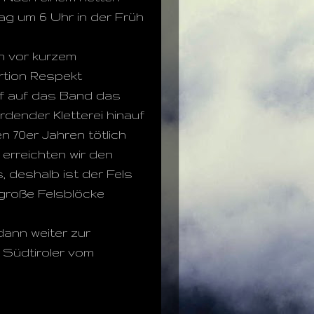
g um 6 Uhr in der Früh
in vor kurzem
rtion Respekt
uf auf das Band das
erdender Kletterei hinauf
en 70er Jahren tötlich
erreichten wir den
 deshalb ist der Fels
h große Felsblöcke
dann weiter zur
3 Südtiroler vom