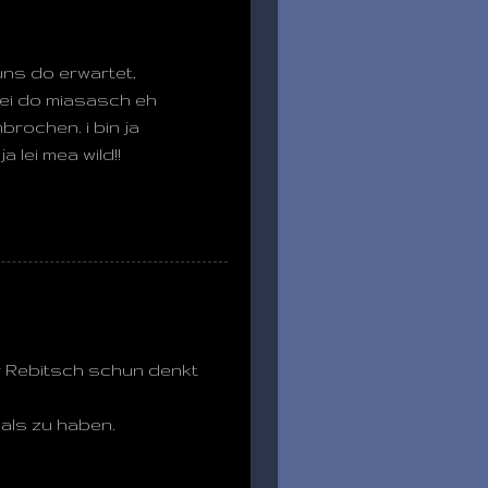
s uns do erwartet,
bei do miasasch eh
rochen. i bin ja
 lei mea wild!!
er Rebitsch schun denkt
als zu haben.