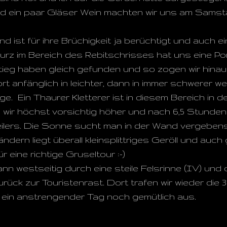
d ein paar Gläser Wein machten wir uns am Samsta
 ist für ihre Brüchigkeit ja berüchtigt und auch e
urz im Bereich des Rebitschrisses hat uns eine Po
tieg haben gleich gefunden und so zogen wir hina
ort anfänglich in leichter, dann in immer schwerer w
ge. Ein Thaurer Kletterer ist in diesem Bereich in d
 wir höchst vorsichtig höher und nach 6,5 Stunden 
lers. Die Sonne sucht man in der Wand vergebens,
ndern liegt überall kleinsplittriges Geröll und auc
r eine richtige Gruseltour :-)
nn westseitig durch eine steile Felsrinne (IV) und 
rück zur Touristenrast. Dort trafen wir wieder die 
ein anstrengender Tag noch gemütlich aus.