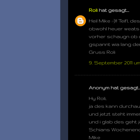
Roli
hat gesagt…
Heil Mike :-)!! Teifl,
obwohl heuer weats s
vorher schaugn ob d
gspannt wia lang der 
Gruss Roli
9. September 2011 um
Anonym hat gesagt
Hy Roli,
ja des kann durchau
und jetzt steht immer n
und i glab des geht
Schians Wochenen
Mike