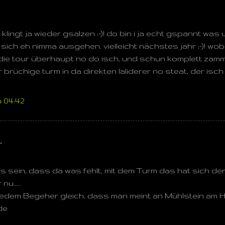
 des klingt ja wieder gsalzen :-)! do bin i ja echt gspannt wa
ich eh nimma ausgehen. vielleicht nächstes jahr ;-)! wo
ie tour überhaupt no do isch, und schun komplett zammb
brüchige turm in da direkten laliderer no steat, der isch ja
 04:42
…
s sein, dass da was fehlt, mit dem Turm das hat sich d
u.....
 jedem Begeher gleich, dass man meint an Mühlstein am H
de