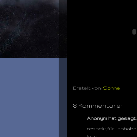
Erstellt von:
Sonne
8 Kommentare:
Anonym hat gesagt
respekt,für liebhab
lg mr