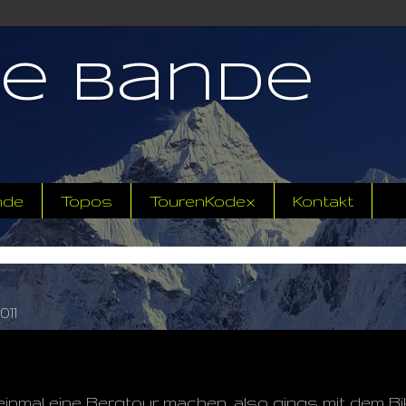
ne Bande
nde
Topos
TourenKodex
Kontakt
011
 einmal eine Bergtour machen, also gings mit dem Bi