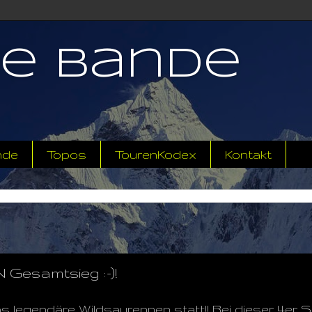
ne Bande
nde
Topos
TourenKodex
Kontakt
samtsieg :-)!
 legendäre Wildsaurennen statt!! Bei dieser 4er S