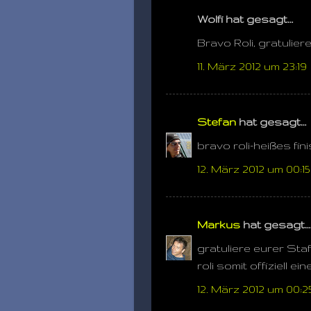
Wolfi hat gesagt…
Bravo Roli, gratulier
11. März 2012 um 23:19
Stefan
hat gesagt…
bravo roli-heißes fi
12. März 2012 um 00:15
Markus
hat gesagt…
gratuliere eurer Staff
roli somit offiziell ein
12. März 2012 um 00:2