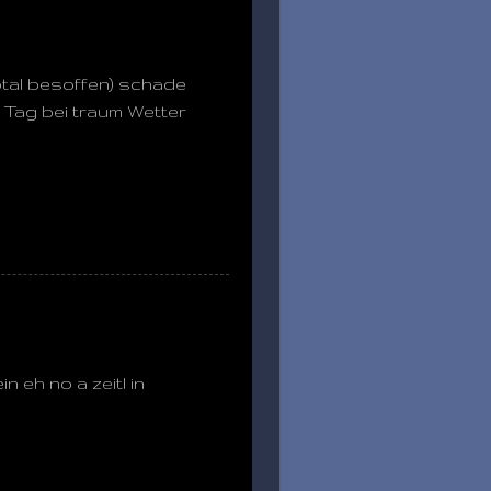
total besoffen) schade
Tag bei traum Wetter
n eh no a zeitl in