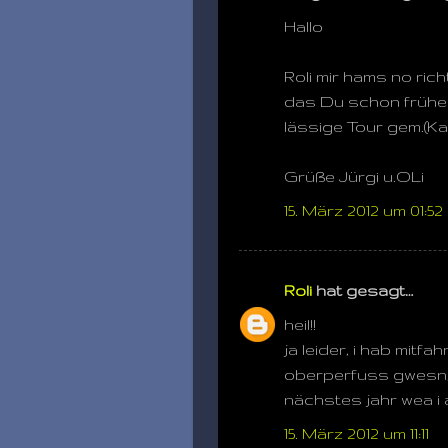
Hallo
Roli mir hams no ric
das Du schon früher
lässige Tour gem.(Ka
Grüße Jürgi u.OLi
15. März 2012 um 01:52
Roli
hat gesagt…
heil!!
ja leider, i hab mitfa
oberperfuss gwesn, h
nächstes jahr wea i a
15. März 2012 um 11:11