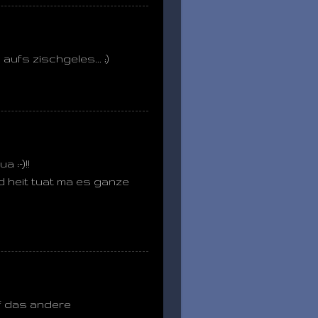
aufs zischgeles... ;)
 :-)!!
nd heit tuat ma es ganze
uf das andere