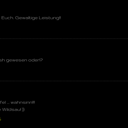
e Euch. Gewaltige Leistung!!
nish gewesen oder!?
el ... wahnsinn!!!
e Wildsau! ))
5