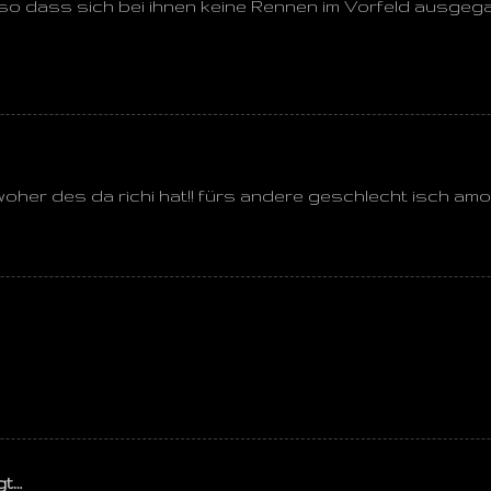
so dass sich bei ihnen keine Rennen im Vorfeld ausgegan
 woher des da richi hat!! fürs andere geschlecht isch amol ke
gt…