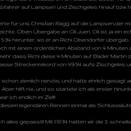
 Abfahrer auf Lampsen und Zischgeles hinauf bzw h
erte für uns Christian Ragg auf die Lampsen,der mi
rreichte. Oben Übergabe an Oli Juen. Oli ist ja ein 
in 5:34 herunter, wo er an Richi Obendorfer übergab.
edoch mit einem ordentlichen Abstand von 4 Minuten 
 mehr dass Richi diese 4 Minuten auf Bader Martin
ltklasse Streckenrekord von 49:54 aufs Zischgeles 
ch schon ziemlich nervös, und hatte ehrlich gesagt
 Aber hilft nix, und so startete ich als erster hinunt
r ich endlich im Ziel!!
diesem legendären Rennen einmal als Schlussläufer 
 alles gepasst!! Mit 1:51:34 hatten wir die 3. schnell