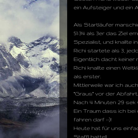
ein Aufsteiger und ein
Als Startläufer marschi
51:34 als 3er das Ziel e
Spezialist, und knallte 
Richi startete als 3, j
Eigentlich dacht keiner
Richi knallte einen We
als erster.
Mittlerweile war ich au
"Graus" vor der Abfahrt.
Nach 4 Minuten 29 sek wa
Ein Traum dass ich bei 
fahren darf :-)!
Heute hat für uns einfach
Staffl hatte!!