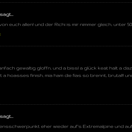
sagt…
on euch allen! und der Richi is mir nimmer gleich, unter 50 
3
nfach gewaltig gloffn, und a bissl a glück keat halt a dazua
 a hoasses finish, mia ham die fias so brennt, brutal!! u
sagt…
Lebensschwerpunkt eher wieder auf's Extremalpine und a