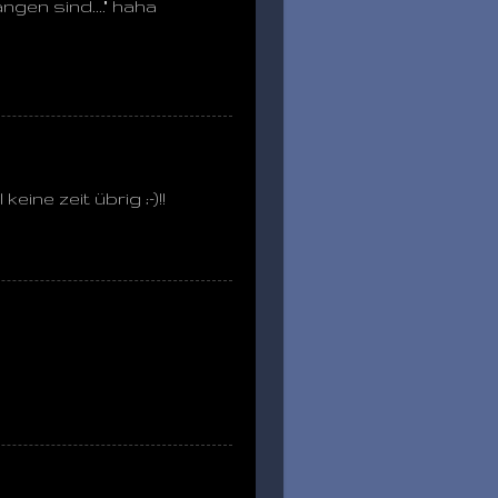
gen sind...." haha
ine zeit übrig ;-)!!