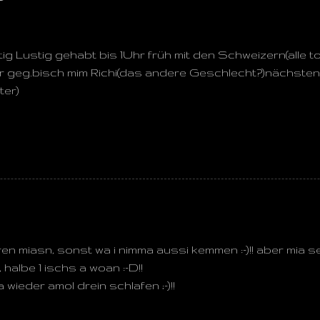
htig Lustig gehabt bis 1Uhr früh mit den Schweizern(alle 
 geg.bisch mim Richi(das andere Geschlecht?)nächsten 
ter)
hren miasn, sonst wa i nimma aussi kemmen :-)!! aber mia sei
albe 1 ischs a woan :-D!!
 wieder amol drein schlafen ;-)!!