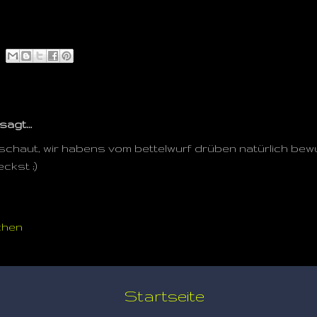
sagt…
chaut, wir habens vom bettelwurf drüben natürlich bew
ckst ;)
chen
Startseite