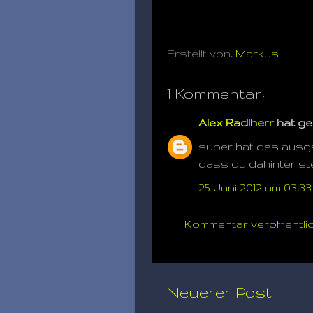
Erstellt von:
Markus
1 Kommentar:
Alex Radlherr
hat ge
super hat des ausgs
dass du dahinter ste
25. Juni 2012 um 03:33
Kommentar veröffentli
Neuerer Post