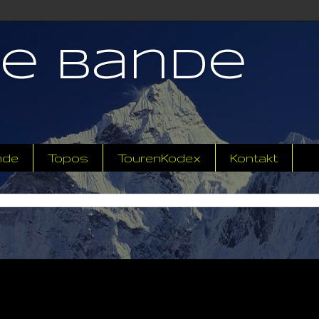
ne Bande
nde
Topos
TourenKodex
Kontakt