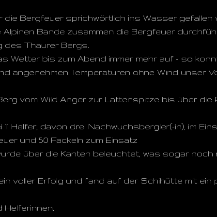
 die Bergfeuer sprichwörtlich ins Wasser gefallen
 Alpinen Bande zusammen die Bergfeuer durchfüh
ng des Thaurer Bergs.
as Wetter bis zum Abend immer mehr auf - so konnt
und angenehmen Temperaturen ohne Wind unser V
erg vom Wild Anger zur Lattenspitze bis über die 
1 Helfer, davon drei Nachwuchsbergler(-in), im Eins
Feuer und 50 Fackeln zum Einsatz
wurde über die Kanten beleuchtet, was sogar noch
 voller Erfolg und fand auf der Schihütte mit ein 
 Helferinnen.