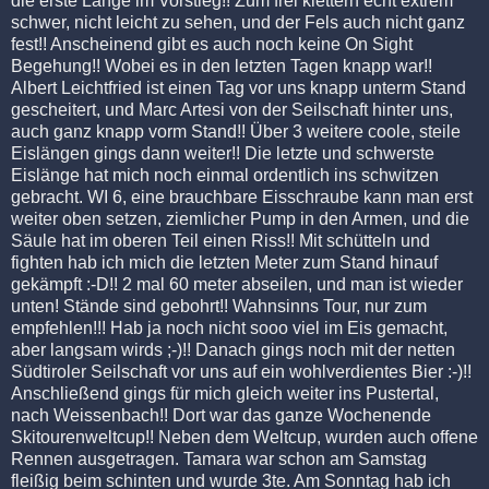
die erste Länge im Vorstieg!! Zum frei klettern echt extrem
schwer, nicht leicht zu sehen, und der Fels auch nicht ganz
fest!! Anscheinend gibt es auch noch keine On Sight
Begehung!! Wobei es in den letzten Tagen knapp war!!
Albert Leichtfried ist einen Tag vor uns knapp unterm Stand
gescheitert, und Marc Artesi von der Seilschaft hinter uns,
auch ganz knapp vorm Stand!! Über 3 weitere coole, steile
Eislängen gings dann weiter!! Die letzte und schwerste
Eislänge hat mich noch einmal ordentlich ins schwitzen
gebracht. WI 6, eine brauchbare Eisschraube kann man erst
weiter oben setzen, ziemlicher Pump in den Armen, und die
Säule hat im oberen Teil einen Riss!! Mit schütteln und
fighten hab ich mich die letzten Meter zum Stand hinauf
gekämpft :-D!! 2 mal 60 meter abseilen, und man ist wieder
unten! Stände sind gebohrt!! Wahnsinns Tour, nur zum
empfehlen!!! Hab ja noch nicht sooo viel im Eis gemacht,
aber langsam wirds ;-)!! Danach gings noch mit der netten
Südtiroler Seilschaft vor uns auf ein wohlverdientes Bier :-)!!
Anschließend gings für mich gleich weiter ins Pustertal,
nach Weissenbach!! Dort war das ganze Wochenende
Skitourenweltcup!! Neben dem Weltcup, wurden auch offene
Rennen ausgetragen. Tamara war schon am Samstag
fleißig beim schinten und wurde 3te. Am Sonntag hab ich