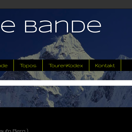
ne Bande
nde
Topos
TourenKodex
Kontakt
3
aufn Berg )