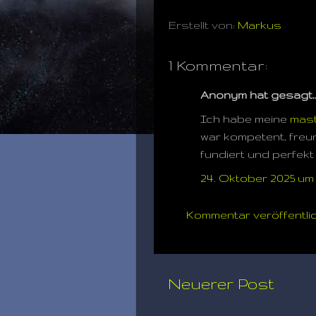
Erstellt von:
Markus
1 Kommentar:
Anonym hat gesagt
Ich habe meine
mast
war kompetent, freun
fundiert und perfekt 
24. Oktober 2025 um
Kommentar veröffentli
Neuerer Post