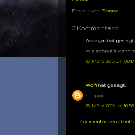
Erstellt von:
Sonne
2 Kommentare:
Anonym hat gesagt
Wie schaut´s denn 
18. März 2015 um 08:17
Wolfi
hat gesagt…
nit guat
18. März 2015 um 10:58
Kommentar veröffentli