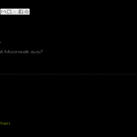
…
mit Moonwalk aus?
chen