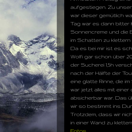
aufgestiegen. Zu unser
war dieser gemütlich w
Tag war es dann bitter 
Sonnencreme und die B
im Schatten zu klettern :
Da es bei mir ist es sc
Wolfi gar schon über 20
der Sucherei 1,5h vers
nach der Hälfte der Tour
eine glatte Rinne, die 
war jetzt alles mit ein
absicherbar war. Das ü
wir so bestimmt ins Du
Trotzdem, dass wir nich
in einer Wand zu kletter
Fotos