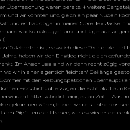
er Überraschung waren bereits 4 weitere Bergstei
arm und wir konnten uns gleich ein paar Nudeln ko
Kalt und es hat sogar in meiner Gore Tex Jacke inn
anane war komplett gefroren...nicht gerade ange
-(
hon 10 Jahre her ist, dass ich diese Tour geklettert
 Jahre, haben wir den Einstieg nicht gleich gefunde
chenkt! Im Anschluss sind wir dann recht zügig vo
, wo wir in einer eigentlich "leichten" Seillänge ges
im Sommer mit den Reibungspatschen überhaupt kein
er dünnen Eisschicht überzogen die echt blöd zum Kl
berwinden hätte sicherlich einiges an Zeit in An
nkle gekommen wären, haben wir uns entschlossen 
t den Gipfel erreicht haben, war es wieder ein coo
n.