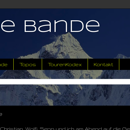
ne Bande
nde
Topos
TourenKodex
Kontakt
e
 Christian, Wolfi, Sepp und ich am Abend auf die Ge