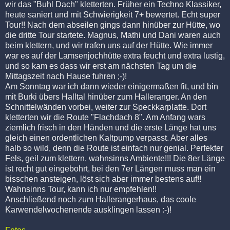
wir das "Buhl Dach" kletterten. Früher ein Techno Klassiker,
heute saniert und mit Schwierigkeit 7+ bewertet. Echt super
Tour!! Nach dem abseilen gings dann hinüber zur Hütte, wo
die dritte Tour startete. Magnus, Mathi und Dani waren auch
beim klettern, und wir trafen uns auf der Hütte. Wie immer
war es auf der Lamsenjochhütte extra feucht und extra lustig,
und so kam es dass wir erst am nächsten Tag um die
Mittagszeit nach Hause fuhren ;-)!
Am Sonntag war ich dann wieder einigermaßen fit, und bin
mit Burki übers Halltal hinüber zum Halleranger. An den
Schnittelwänden vorbei, weiter zur Speckkarplatte. Dort
kletterten wir die Route "Flachdach 8". Am Anfang wars
ziemlich frisch in den Händen und die erste Länge hat uns
gleich einen ordentlichen Kaltpump verpasst. Aber alles
halb so wild, denn die Route ist einfach nur genial. Perfekter
Fels, geil zum klettern, wahnsinns Ambiente!!! Die 8er Länge
ist recht gut eingebohrt, bei den 7er Längen muss man ein
bisschen ansteigen, löst sich aber immer bestens auf!!
Wahnsinns Tour, kann ich nur empfehlen!!
Anschließend noch zum Hallerangerhaus, das coole
Karwendelwochenende ausklingen lassen :-)!